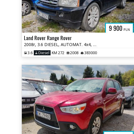
9 900
PLN
Land Rover Range Rover
2008r, 3.6 DIESEL, AUTOMAT. 4x4, Lekko uszkodzony prawy przód.
3.6
Diesel
KM 272
2008
383000