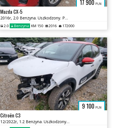
17 900
PLN
Mazda CX-5
2016r, 2.0 Benzyna. Uszkodzony. Poobijany. Jeździ
2.0
Benzyna
KM 150
2016
172000
9 100
PLN
Citroën C3
12/2022r, 1.2 Benzyna. Uszkodzony przód.