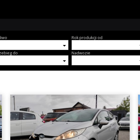
liwo
Rok produkcji od
zebieg do
Nadwozie