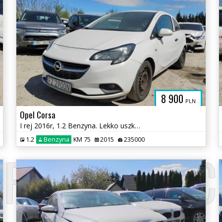
8 900
PLN
Opel Corsa
I rej 2016r, 1.2 Benzyna. Lekko uszkodzony lewy bok.
1.2
Benzyna
KM 75
2015
235000
PADKOWE.C