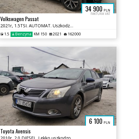
34 900
PLN
FAKTURA VAT
Volkswagen Passat
2021r, 1.5TSI. AUTOMAT. Uszkodzony lewy przód i tył. Jeździ. VAT 23%
1.5
Benzyna
KM 150
2021
162000
6 100
PLN
Toyota Avensis
2010r, 2.0 DIESEL. Lekko uszkodzony przód. Jeździ.