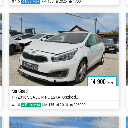
1.6
Hybryda
KM 150
2025
4700
14 900
PLN
Kia Ceed
11/2016r, SALON POLSKA. Uszkodzony przód. Jeździ.
1.6
Benzyna
KM 135
2016
206000