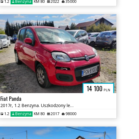
1.2
Benzyna
KM 80
2022
35000
14 100
PLN
Fiat Panda
2017r, 1.2 Benzyna. Uszkodzony lewy bok.
1.2
Benzyna
KM 80
2017
98000