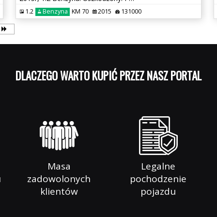
1.2
Benzyna
KM 70
2015
131000
DLACZEGO WARTO
Masa
Legalne
u
zadowolonych
pochodzenie
klientów
pojazdu