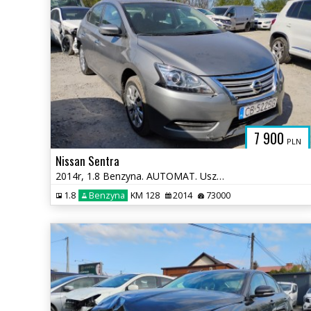
7 900
PLN
Nissan Sentra
2014r, 1.8 Benzyna. AUTOMAT. Uszkodzony tył. Jeździ.
1.8
Benzyna
KM 128
2014
73000
POWY