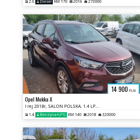
2.0
Diesel
KM 170
2016
273000
14 900
PLN
Opel Mokka X
I rej 2018r, SALON POLSKA. 1.4 LPG. Lekko uszkodzony lewy bok. Jeździ.
1.4
Benzyna+LPG
KM 140
2018
320000