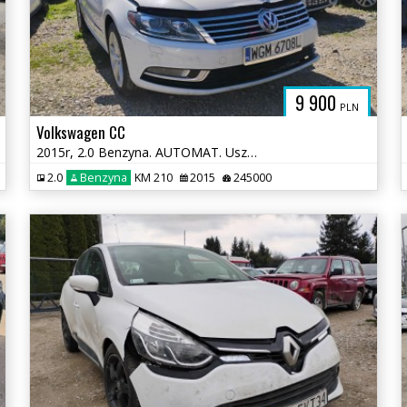
9 900
PLN
Volkswagen CC
2015r, 2.0 Benzyna. AUTOMAT. Uszkodzony lewy przód. Pali.
2.0
Benzyna
KM 210
2015
245000