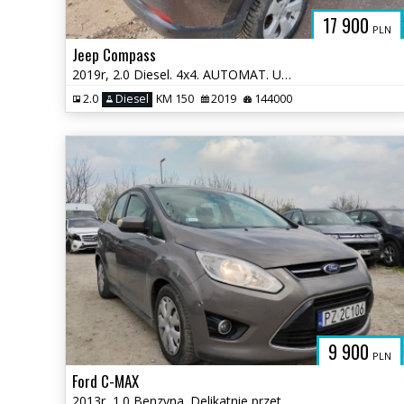
17 900
PLN
Jeep Compass
2019r, 2.0 Diesel. 4x4. AUTOMAT. Uszkodzony przód.
2.0
Diesel
KM 150
2019
144000
9 900
PLN
Ford C-MAX
2013r, 1.0 Benzyna. Delikatnie przetarty lewy bok. Jeździ.