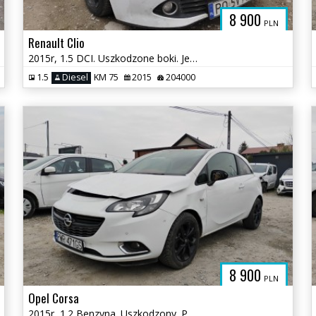
8 900
PLN
Renault Clio
2015r, 1.5 DCI. Uszkodzone boki. Jeździ.
1.5
Diesel
KM 75
2015
204000
8 900
PLN
Opel Corsa
2015r, 1.2 Benzyna. Uszkodzony. Poobijany. Jeździ.