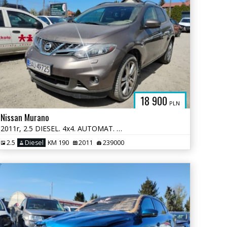
18 900
PLN
Nissan Murano
2011r, 2.5 DIESEL. 4x4. AUTOMAT. Lekko uszkodzony prawy przód. Jeździ.
2.5
Diesel
KM 190
2011
239000
OM.PL