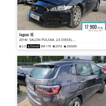
17 900
PLN
FAKTURA VAT
Jaguar XE
2016r. SALON POLSKA. 2.0 DIESEL. AUTOMAT.Uszkodzony lewy przód. Jeździ
2.0
Diesel
KM 179
2016
263000