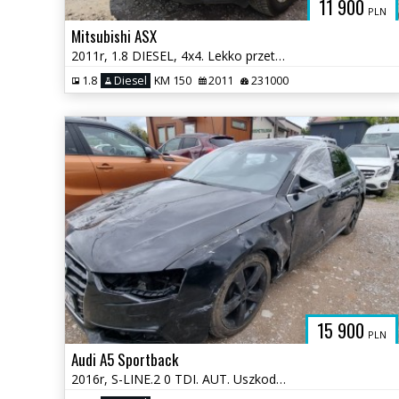
11 900
PLN
Mitsubishi ASX
2011r, 1.8 DIESEL, 4x4. Lekko przetarty prawy bok. Jeździ.
1.8
Diesel
KM 150
2011
231000
15 900
PLN
Audi A5 Sportback
2016r, S-LINE.2 0 TDI. AUT. Uszkodzony. Poobijany. Jeździ.