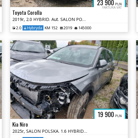
23 900
PLN
FAKTURA VAT
Toyota Corolla
2019r, 2.0 HYBRID. Aut. SALON POLSKA. Uszkodzony przód. VAT 23%.
2.0
Hybryda
KM 152
2019
145000
19 900
PLN
Kia Niro
2025r, SALON POLSKA. 1.6 HYBRID. AUT. Uszkodzony tył i lekko przód.