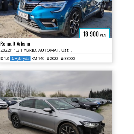
18 900
PLN
Renault Arkana
2022r, 1.3 HYBRID. AUTOMAT. Uszkodzony prawy przód.
1.3
Hybryda
KM 140
2022
88000