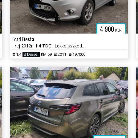
4 900
PLN
Ford Fiesta
I rej 2012r, 1.4 TDCI. Lekko uszkodzony przód. Jeździ.
1.4
Diesel
KM 69
2011
197000