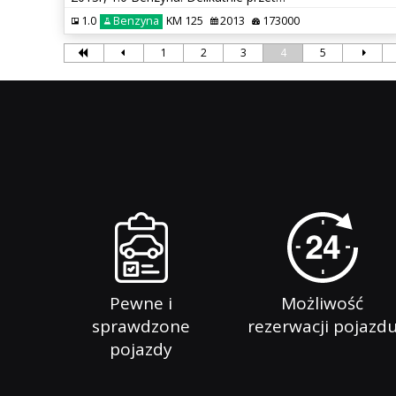
1.0
Benzyna
KM 125
2013
173000
1
2
3
4
5
Pewne i
Możliwość
sprawdzone
rezerwacji pojazd
pojazdy