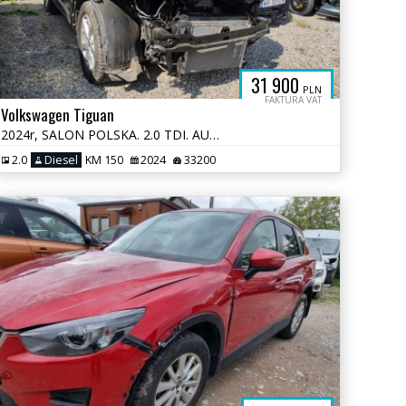
31 900
PLN
FAKTURA VAT
Volkswagen Tiguan
2024r, SALON POLSKA. 2.0 TDI. AUT. Uszkodzony lewy przód. VAT 23%
2.0
Diesel
KM 150
2024
33200