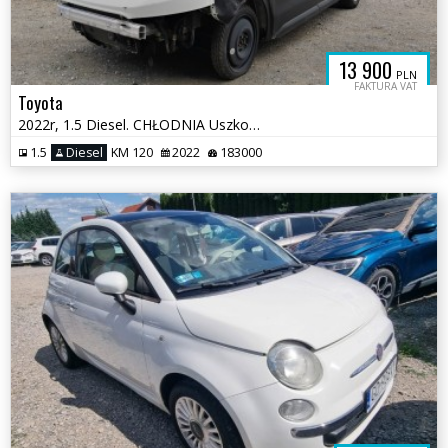
13 900
PLN
FAKTURA VAT
Toyota
2022r, 1.5 Diesel. CHŁODNIA Uszkodzony przód i prawy bok. Pali. VAT 23
1.5
Diesel
KM 120
2022
183000