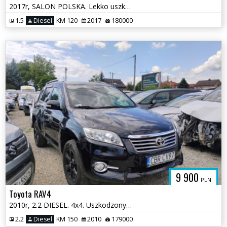
2017r, SALON POLSKA. Lekko uszkodzone boki. Jeździ.
1.5
Diesel
KM 120
2017
180000
9 900
PLN
Toyota RAV4
2010r, 2.2 DIESEL. 4x4. Uszkodzony lewy bok. Jeździ
2.2
Diesel
KM 150
2010
179000