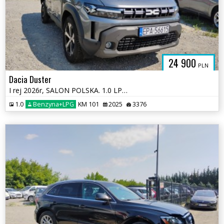
24 900
PLN
Dacia Duster
I rej 2026r, SALON POLSKA. 1.0 LPG. Uszkodzony. Poobijany.
1.0
Benzyna+LPG
KM 101
2025
3376