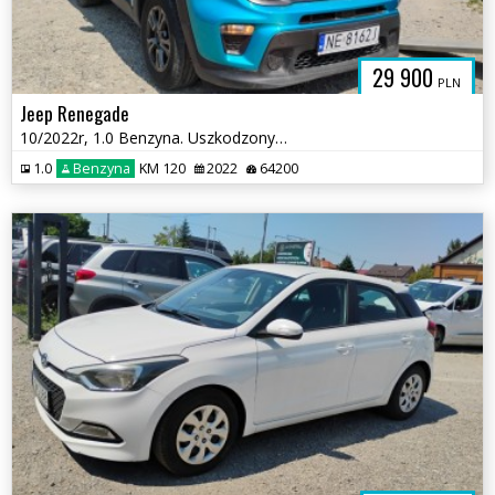
29 900
PLN
Jeep Renegade
10/2022r, 1.0 Benzyna. Uszkodzony lewy bok. Pali.
1.0
Benzyna
KM 120
2022
64200