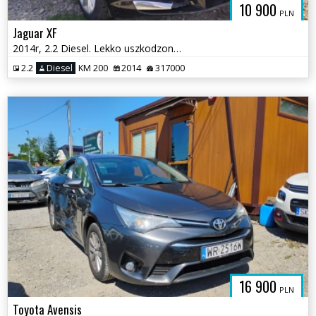
10 900
PLN
Jaguar XF
2014r, 2.2 Diesel. Lekko uszkodzony przód.
2.2
Diesel
KM 200
2014
317000
16 900
PLN
Toyota Avensis