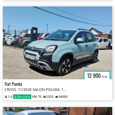
12 900
PLN
Fiat Panda
CROSS. 11/2020 SALON POLSKA. 1.0 HYBRID. Uszkodzony bok. Jeździ.
1.0
Benzyna
KM 70
2020
94000