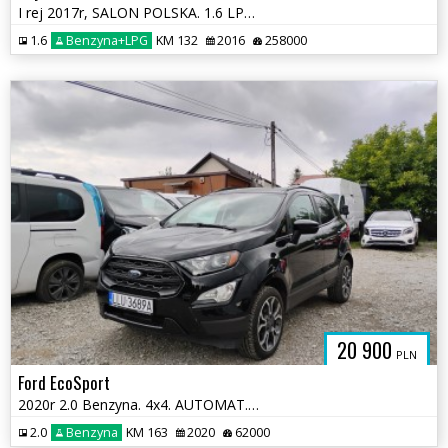
I rej 2017r, SALON POLSKA. 1.6 LPG. Uszkodzony prawy bok. Jeździ.
1.6
Benzyna+LPG
KM 132
2016
258000
PADKOWE.C
20 900
PLN
Ford EcoSport
2020r 2.0 Benzyna. 4x4. AUTOMAT. Lekko uszkodzony prawy bok. Jeździ.
2.0
Benzyna
KM 163
2020
62000