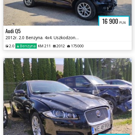
16 900
PLN
Audi Q5
2012r. 2.0 Benzyna. 4x4. Uszkodzony przód i przetarty lewy bok. Jeździ
2.0
Benzyna
KM 211
2012
175000