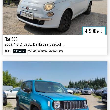
4 900
PLN
Fiat 500
2009. 1.3 DIESEL. Delikatnie uszkodzony tył. Jeździ
1.3
Diesel
KM 70
2009
364000