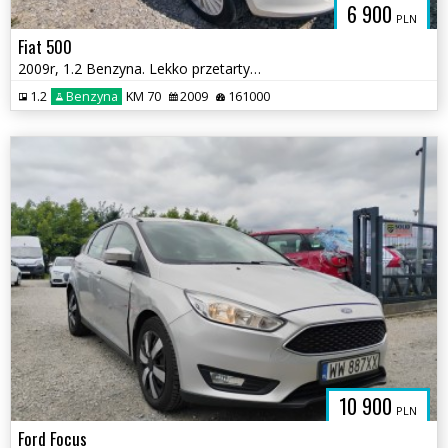
6 900
PLN
Fiat 500
2009r, 1.2 Benzyna. Lekko przetarty lewy bok. Jeździ.
1.2
Benzyna
KM 70
2009
161000
10 900
PLN
Ford Focus