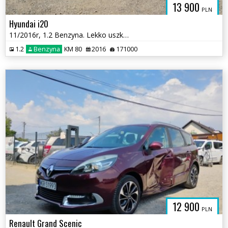
13 900
PLN
Hyundai i20
11/2016r, 1.2 Benzyna. Lekko uszkodzony prawy bok. Jeździ.
1.2
Benzyna
KM 80
2016
171000
12 900
PLN
Renault Grand Scenic