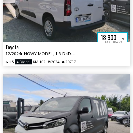
18 900
PLN
FAKTURA VAT
Toyota
12/2024r NOWY MODEL, 1.5 D4D. LONG. Uszkodzony przód. Pali. VAT 23%
1.5
Diesel
KM 102
2024
20737