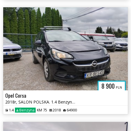
8 900
PLN
Opel Corsa
2018r, SALON POLSKA. 1.4 Benzyna. Uszkodzony lewy bok. Jeździ.
1.4
Benzyna
KM 75
2018
64900