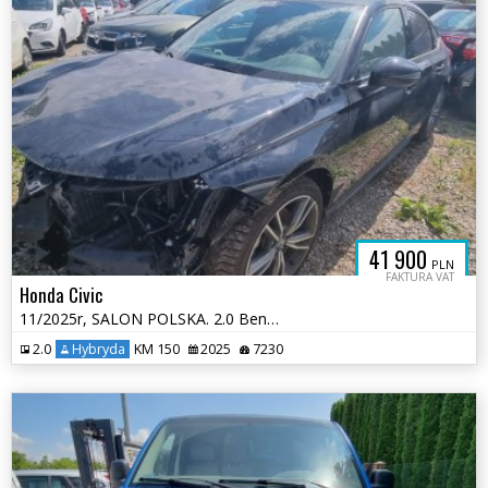
41 900
PLN
FAKTURA VAT
Honda Civic
11/2025r, SALON POLSKA. 2.0 Benzyna HYBRID. Uszkodzony przód. VAT 23.
2.0
Hybryda
KM 150
2025
7230