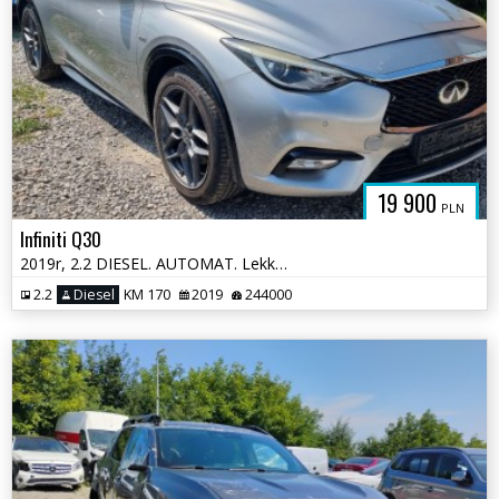
19 900
PLN
Infiniti Q30
2019r, 2.2 DIESEL. AUTOMAT. Lekko uszkodzony lewy tył. Jeździ .
2.2
Diesel
KM 170
2019
244000