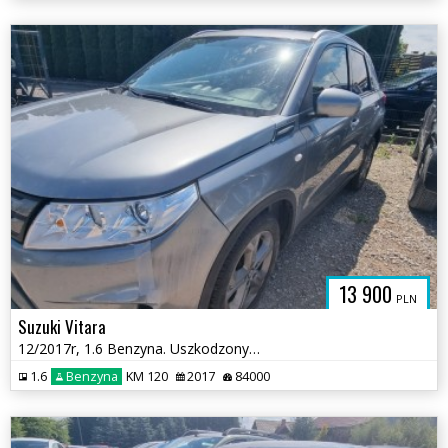
13 900
PLN
Suzuki Vitara
12/2017r, 1.6 Benzyna. Uszkodzony prawy przód .
1.6
Benzyna
KM 120
2017
84000