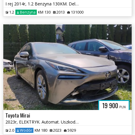
I rej 2014r, 1.2 Benzyna 130KM. Delikatnie uszkodzone lewe drzwi.Jeźdz
1.2
Benzyna
KM 130
2013
131000
19 900
PLN
Toyota Mirai
2023r, ELEKTRYK. Automat. Uszkodzony tył.
2.0
Wodór
KM 180
2023
5929