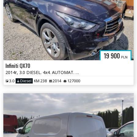
19 900
PLN
Infiniti QX70
2014r, 3.0 DIESEL. 4x4. AUTOMAT. Uszkodzony lewy przód.
3.0
Diesel
KM 238
2014
127000