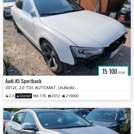
15 100
PLN
Audi A5 Sportback
2012r, 2.0 TDI. AUTOMAT. Uszkodzony lewy przód. Poobijany. Jeździ.
2.0
Diesel
KM 170
2012
219000