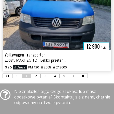
12 900
PLN
Volkswagen Transporter
2008r, MAXI. 2.5 TDI. Lekko przetarty lewy bok. Jeździ.
2.5
Diesel
KM 130
2008
213000
1
2
3
4
5
Nie znalazłeś tego czego szukasz lub masz
dodatkowe pytania? Skontaktuj się z nami, chętnie
odpowiemy na Twoje pytania.