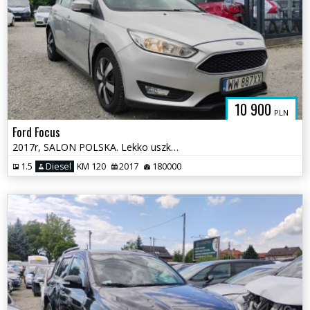
10 900
PLN
Ford Focus
2017r, SALON POLSKA. Lekko uszkodzone boki. Jeździ.
1.5
Diesel
KM 120
2017
180000