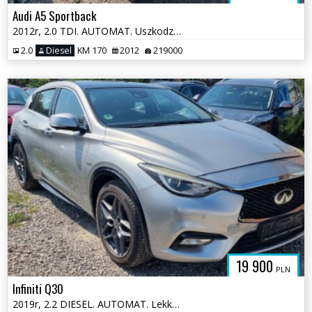
Audi A5 Sportback
2012r, 2.0 TDI. AUTOMAT. Uszkodzony lewy przód. Poobijany. Jeździ.
2.0
Diesel
KM 170
2012
219000
19 900
PLN
Infiniti Q30
2019r, 2.2 DIESEL. AUTOMAT. Lekko uszkodzony lewy tył. Jeździ .