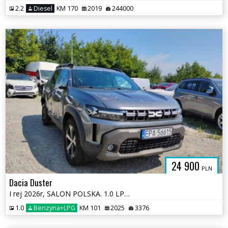
2.2
Diesel
KM 170
2019
244000
24 900
PLN
Dacia Duster
I rej 2026r, SALON POLSKA. 1.0 LPG. Uszkodzony. Poobijany.
1.0
Benzyna+LPG
KM 101
2025
3376