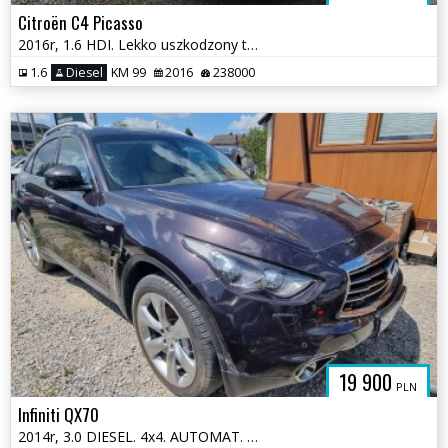
Citroën C4 Picasso
2016r, 1.6 HDI. Lekko uszkodzony tył i przód. Jeździ.
1.6
Diesel
KM 99
2016
238000
19 900
PLN
Infiniti QX70
2014r, 3.0 DIESEL. 4x4. AUTOMAT. Uszkodzony lewy przód.