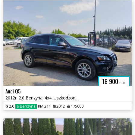
16 900
PLN
Audi Q5
2012r. 2.0 Benzyna. 4x4. Uszkodzony przód i przetarty lewy bok. Jeździ
2.0
Benzyna
KM 211
2012
175000