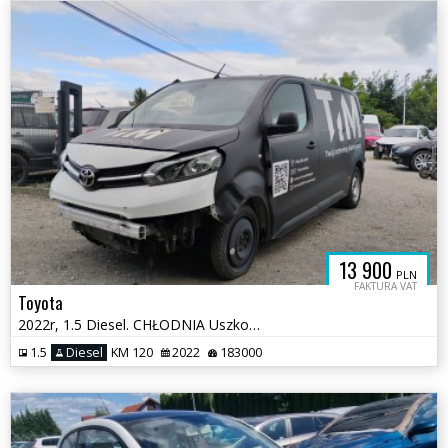
13 900
PLN
FAKTURA VAT
Toyota
2022r, 1.5 Diesel. CHŁODNIA Uszkodzony przód i prawy bok. Pali. VAT 23
1.5
Diesel
KM 120
2022
183000