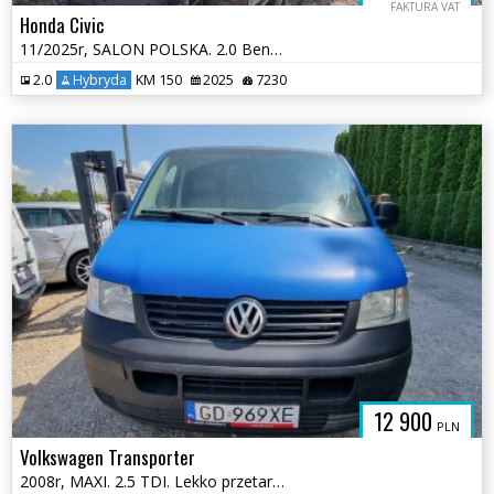
FAKTURA VAT
Honda Civic
11/2025r, SALON POLSKA. 2.0 Benzyna HYBRID. Uszkodzony przód. VAT 23.
2.0
Hybryda
KM 150
2025
7230
12 900
PLN
Volkswagen Transporter
2008r, MAXI. 2.5 TDI. Lekko przetarty lewy bok. Jeździ.