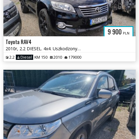
9 900
PLN
Toyota RAV4
2010r, 2.2 DIESEL. 4x4. Uszkodzony lewy bok. Jeździ
2.2
Diesel
KM 150
2010
179000