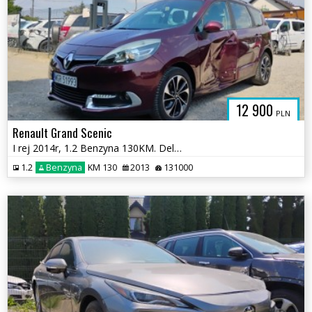
12 900
PLN
Renault Grand Scenic
I rej 2014r, 1.2 Benzyna 130KM. Delikatnie uszkodzone lewe drzwi.Jeźdz
1.2
Benzyna
KM 130
2013
131000