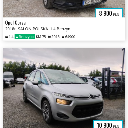
8 900
PLN
Opel Corsa
2018r, SALON POLSKA. 1.4 Benzyna. Uszkodzony lewy bok. Jeździ.
1.4
Benzyna
KM 75
2018
64900
10 900
PLN