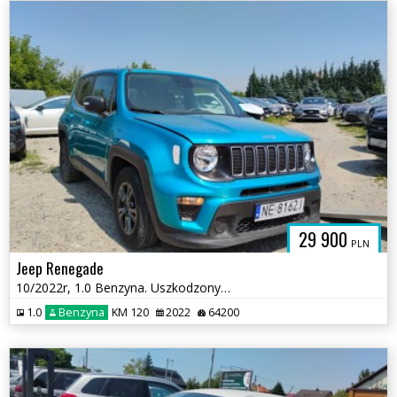
29 900
PLN
Jeep Renegade
10/2022r, 1.0 Benzyna. Uszkodzony lewy bok. Pali.
1.0
Benzyna
KM 120
2022
64200