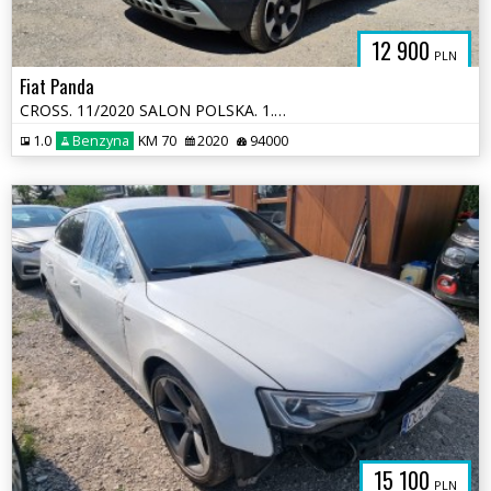
12 900
PLN
Fiat Panda
CROSS. 11/2020 SALON POLSKA. 1.0 HYBRID. Uszkodzony bok. Jeździ.
1.0
Benzyna
KM 70
2020
94000
15 100
PLN