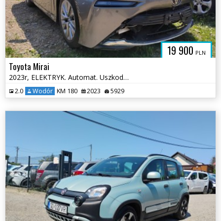
19 900
PLN
Toyota Mirai
2023r, ELEKTRYK. Automat. Uszkodzony tył.
2.0
Wodór
KM 180
2023
5929