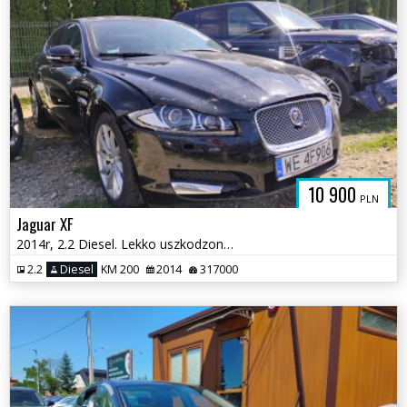
10 900
PLN
Jaguar XF
2014r, 2.2 Diesel. Lekko uszkodzony przód.
2.2
Diesel
KM 200
2014
317000