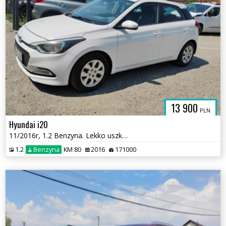
13 900
PLN
Hyundai i20
11/2016r, 1.2 Benzyna. Lekko uszkodzony prawy bok. Jeździ.
1.2
Benzyna
KM 80
2016
171000