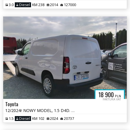
3.0
Diesel
KM 238
2014
127000
18 900
PLN
FAKTURA VAT
Toyota
12/2024r NOWY MODEL, 1.5 D4D. LONG. Uszkodzony przód. Pali. VAT 23%
1.5
Diesel
KM 102
2024
20737