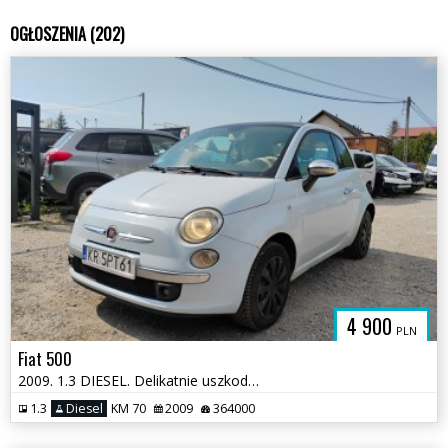
OGŁOSZENIA (202)
4 900
PLN
Fiat 500
2009. 1.3 DIESEL. Delikatnie uszkodzony tył. Jeździ
1.3
Diesel
KM 70
2009
364000