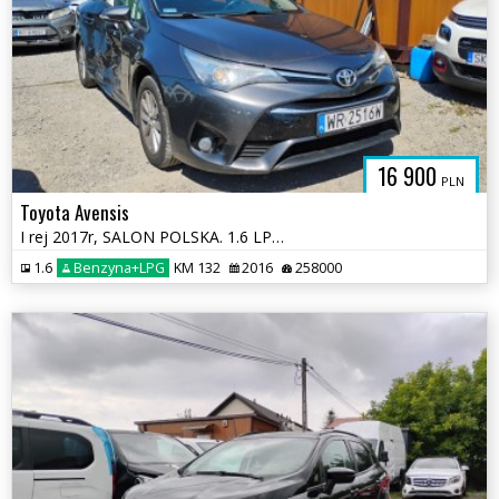
16 900
PLN
Toyota Avensis
I rej 2017r, SALON POLSKA. 1.6 LPG. Uszkodzony prawy bok. Jeździ.
1.6
Benzyna+LPG
KM 132
2016
258000
PADKOWE.C