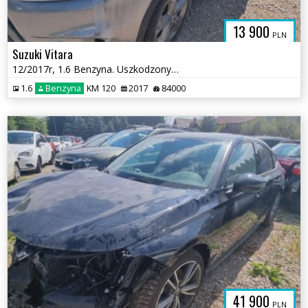
13 900
PLN
Suzuki Vitara
12/2017r, 1.6 Benzyna. Uszkodzony prawy przód .
1.6
Benzyna
KM 120
2017
84000
41 900
PLN