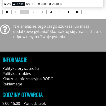
2.5
Diesel
KM 130
2008
213000
1
2
3
4
5
Nie znalazłeś tego czego szukasz lub masz
dodatkowe pytania? Skontaktuj się z nami, chętnie
odpowiemy na Twoje pytania.
INFORMACJE
Polityka prywatności
Polityka cookies
Klauzula informacyjna RODO
Reklamacje
GODZINY OTWARCIA
8:00-15:00 - Poniedziałek