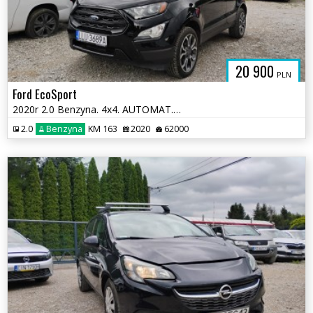
20 900
PLN
Ford EcoSport
2020r 2.0 Benzyna. 4x4. AUTOMAT. Lekko uszkodzony prawy bok. Jeździ.
2.0
Benzyna
KM 163
2020
62000