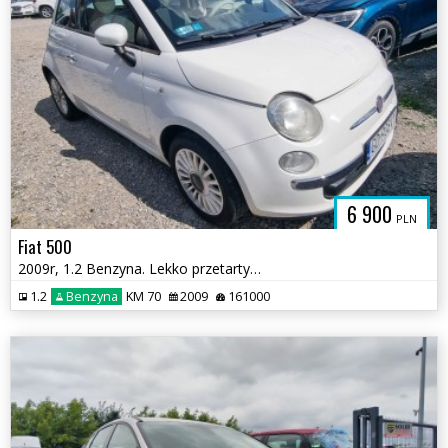
6 900
PLN
Fiat 500
2009r, 1.2 Benzyna. Lekko przetarty lewy bok. Jeździ.
1.2
Benzyna
KM 70
2009
161000