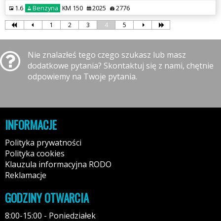
1.6
Benzyna
KM 150
2025
2776
1
2
3
4
5
Nie znalazłeś tego czego szukasz lub masz
dodatkowe pytania? Skontaktuj się z nami, chętnie
odpowiemy na Twoje pytania.
INFORMACJE
Polityka prywatności
Polityka cookies
Klauzula informacyjna RODO
Reklamacje
GODZINY OTWARCIA
8:00-15:00 - Poniedziałek