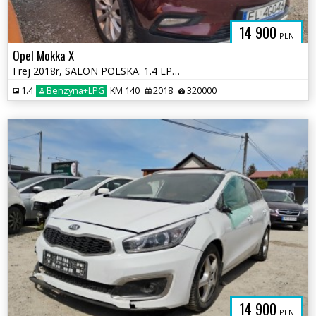
14 900
PLN
Opel Mokka X
I rej 2018r, SALON POLSKA. 1.4 LPG. Lekko uszkodzony lewy bok. Jeździ.
1.4
Benzyna+LPG
KM 140
2018
320000
14 900
PLN