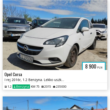
8 900
PLN
Opel Corsa
I rej 2016r, 1.2 Benzyna. Lekko uszkodzony lewy bok.
1.2
Benzyna
KM 75
2015
235000