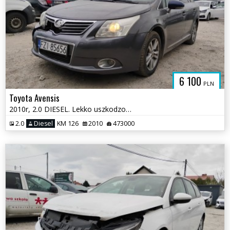
6 100
PLN
Toyota Avensis
2010r, 2.0 DIESEL. Lekko uszkodzony przód. Jeździ.
2.0
Diesel
KM 126
2010
473000