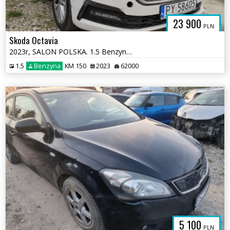
23 900
PLN
Skoda Octavia
2023r, SALON POLSKA. 1.5 Benzyna. Uszkodzona. Poobijana. VAT 23%.
1.5
Benzyna
KM 150
2023
62000
5 100
PLN