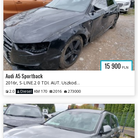
15 900
PLN
Audi A5 Sportback
2016r, S-LINE.2 0 TDI. AUT. Uszkodzony. Poobijany. Jeździ.
2.0
Diesel
KM 170
2016
273000