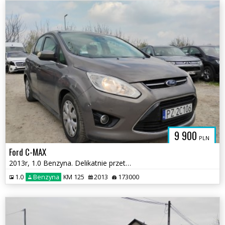
9 900
PLN
Ford C-MAX
2013r, 1.0 Benzyna. Delikatnie przetarty lewy bok. Jeździ.
1.0
Benzyna
KM 125
2013
173000