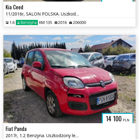
Kia Ceed
11/2016r, SALON POLSKA. Uszkodzony przód. Jeździ.
1.6
Benzyna
KM 135
2016
206000
14 100
PLN
Fiat Panda
2017r, 1.2 Benzyna. Uszkodzony lewy bok.