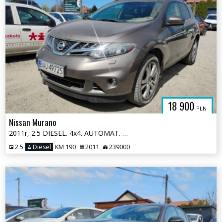
18 900
PLN
Nissan Murano
2011r, 2.5 DIESEL. 4x4. AUTOMAT. Lekko uszkodzony prawy przód. Jeździ.
2.5
Diesel
KM 190
2011
239000