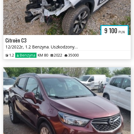
9 100
PLN
Citroën C3
12/2022r, 1.2 Benzyna. Uszkodzony przód.
1.2
Benzyna
KM 80
2022
35000