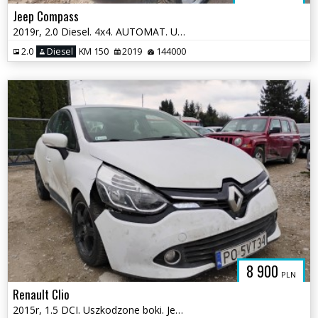
Jeep Compass
2019r, 2.0 Diesel. 4x4. AUTOMAT. Uszkodzony przód.
2.0
Diesel
KM 150
2019
144000
8 900
PLN
Renault Clio
2015r, 1.5 DCI. Uszkodzone boki. Jeździ.