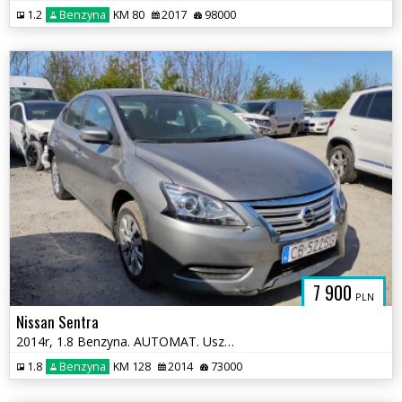
1.2
Benzyna
KM 80
2017
98000
7 900
PLN
Nissan Sentra
2014r, 1.8 Benzyna. AUTOMAT. Uszkodzony tył. Jeździ.
1.8
Benzyna
KM 128
2014
73000