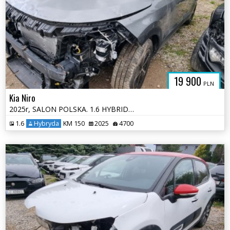
19 900
PLN
Kia Niro
2025r, SALON POLSKA. 1.6 HYBRID. AUT. Uszkodzony tył i lekko przód.
1.6
Hybryda
KM 150
2025
4700