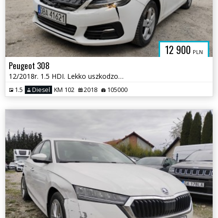
12 900
PLN
Peugeot 308
12/2018r. 1.5 HDI. Lekko uszkodzony przód i prawy tył. Jeździ.
1.5
Diesel
KM 102
2018
105000