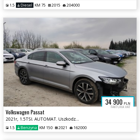
1.5
Diesel
KM 75
2015
204000
34 900
PLN
FAKTURA VAT
Volkswagen Passat
2021r, 1.5TSI. AUTOMAT. Uszkodzony lewy przód i tył. Jeździ. VAT 23%
1.5
Benzyna
KM 150
2021
162000