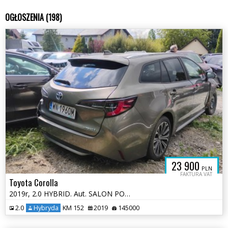
OGŁOSZENIA (198)
23 900
PLN
FAKTURA VAT
Toyota Corolla
2019r, 2.0 HYBRID. Aut. SALON POLSKA. Uszkodzony przód. VAT 23%.
2.0
Hybryda
KM 152
2019
145000