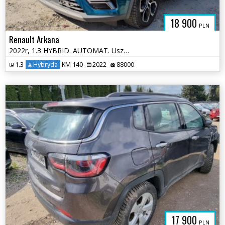
18 900
PLN
Renault Arkana
2022r, 1.3 HYBRID. AUTOMAT. Uszkodzony prawy przód.
1.3
Hybryda
KM 140
2022
88000
17 900
PLN