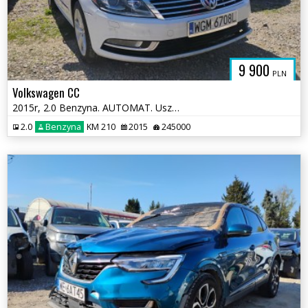
9 900
PLN
Volkswagen CC
2015r, 2.0 Benzyna. AUTOMAT. Uszkodzony lewy przód. Pali.
2.0
Benzyna
KM 210
2015
245000