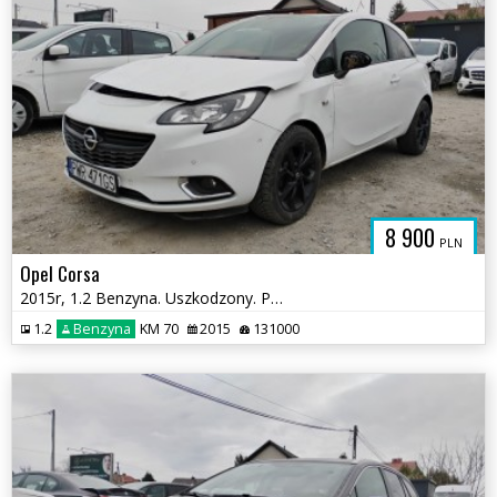
8 900
PLN
Opel Corsa
2015r, 1.2 Benzyna. Uszkodzony. Poobijany. Jeździ.
1.2
Benzyna
KM 70
2015
131000