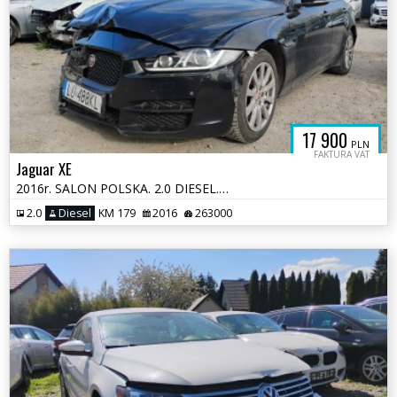
17 900
PLN
FAKTURA VAT
Jaguar XE
2016r. SALON POLSKA. 2.0 DIESEL. AUTOMAT.Uszkodzony lewy przód. Jeździ
2.0
Diesel
KM 179
2016
263000
PADKOWE.C