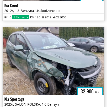
Kia Ceed
2012r, 1.6 Benzyna. Uszkodzone boki. Poobijany. Jeździ
1.6
Benzyna
KM 120
2012
228000
32 900
PLN
Kia Sportage
2025r, SALON POLSKA. 1.6 Benzyna. Uszkodzony. Poobijany.