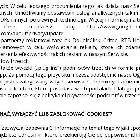
PADKOWE.C
ych: W celu lepszego zrozumienia tego jak działa nasz S
znych. Umożliwiamy dostawcom usług analitycznych takim 
DKs i innych pokrewnych technologii. Więcej informacji na t
ne, znajdziesz tutaj: https://www.google.com/pol
k.com/about/privacy/update
 partnerzy reklamowi tacy jak DoubleClick, Criteo, RTB Ho
lamowych w celu wyświetlania reklam, które ich zdanie
ierzenia efektywności takich reklam w naszym Serwisie.
tów trzecich:
także wtyczki („plug-ins”) podmiotów trzecich w formie p
app. Za pomocą tego przycisku możesz udostępnić nasze O
że jesteś zalogowany w tych serwisach. Podmioty trzecie m
ie z kontem, które posiadasz w ich portalach. Dlatego pr
nie zapoznał się z politykami prywatności podmiotów trzecic
UNĄĆ, WYŁĄCZYĆ LUB ZABLOKOWAĆ “COOKIES”?
zazwyczaj zapewnia Ci informacje na temat tego w jaki sp
jdziesz odnośniki, które przekierują Cię do odpowiednich 