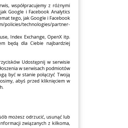
OM.PL
erwis, współpracujemy z różnymi
jak Google i Facebook Analytics
emat tego, jak Google i Facebook
icies/technologies/partner-
use, Index Exchange, OpenX itp.
m będą dla Ciebie najbardziej
rzycisków Udostępnij w serwisie
głoszenia w serwisach podmiotów
ogą być w stanie połączyć Twoją
osimy, abyś przed kliknięciem w
h.
osób możesz odrzucić, usunąć lub
informacji związanych z kilkoma,