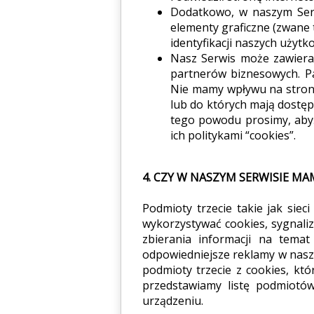
Dodatkowo, w naszym Serw
elementy graficzne (zwane t
identyfikacji naszych użytk
Nasz Serwis może zawierać 
partnerów biznesowych. P
Nie mamy wpływu na strony 
lub do których mają dostęp.
tego powodu prosimy, abyś 
ich politykami “cookies”.
4. CZY W NASZYM SERWISIE MA
Podmioty trzecie takie jak siec
wykorzystywać cookies, sygnali
zbierania informacji na tema
odpowiedniejsze reklamy w naszy
podmioty trzecie z cookies, któ
przedstawiamy listę podmiotów
urządzeniu.