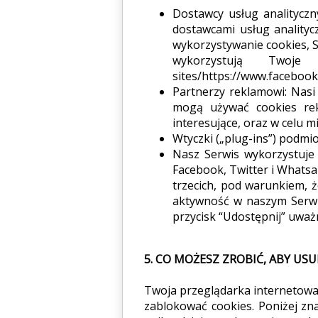
POWY
Dostawcy usług analityczn
dostawcami usług analityc
wykorzystywanie cookies, S
wykorzystują Twoje da
sites/https://www.faceboo
Partnerzy reklamowi: Nasi
mogą używać cookies rek
interesujące, oraz w celu m
Wtyczki („plug-ins”) podmio
Nasz Serwis wykorzystuje 
Facebook, Twitter i Whats
trzecich, pod warunkiem, 
aktywność w naszym Serwis
przycisk “Udostępnij” uważ
5. CO MOŻESZ ZROBIĆ, ABY US
Twoja przeglądarka internetowa 
zablokować cookies. Poniżej zna