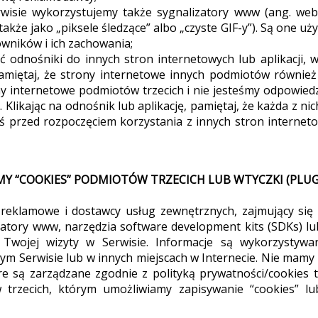
isie wykorzystujemy także sygnalizatory www (ang. web
akże jako „piksele śledzące” albo „czyste GIF-y”). Są one u
owników i ich zachowania;
odnośniki do innych stron internetowych lub aplikacji, w
amiętaj, że strony internetowe innych podmiotów również
internetowe podmiotów trzecich i nie jesteśmy odpowiedzia
 Klikając na odnośnik lub aplikację, pamiętaj, że każda z ni
przed rozpoczęciem korzystania z innych stron internetow
MY “COOKIES” PODMIOTÓW TRZECICH LUB WTYCZKI (PLUG
i reklamowe i dostawcy usług zewnętrznych, zajmujący się
zatory www, narzędzia software development kits (SDKs) l
t Twojej wizyty w Serwisie. Informacje są wykorzystywa
m Serwisie lub w innych miejscach w Internecie. Nie mamy
re są zarządzane zgodnie z polityką prywatności/cookies 
 trzecich, którym umożliwiamy zapisywanie “cookies” l