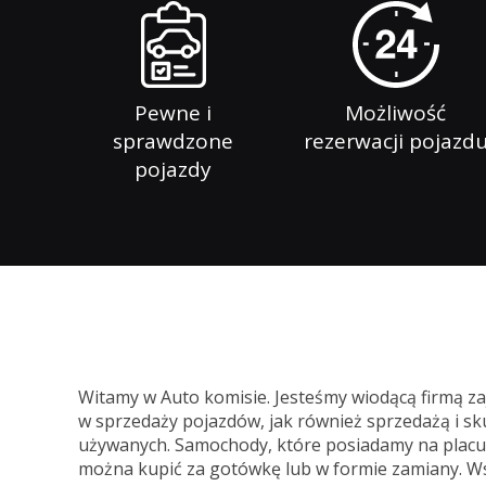
Pewne i
Możliwość
sprawdzone
rezerwacji pojazd
pojazdy
Witamy w Auto komisie. Jesteśmy wiodącą firmą z
w sprzedaży pojazdów, jak również sprzedażą i
używanych. Samochody, które posiadamy na placu 
można kupić za gotówkę lub w formie zamiany. W