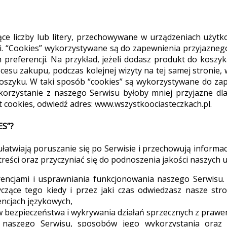
jące liczby lub litery, przechowywane w urządzeniach uży
ji. “Cookies” wykorzystywane są do zapewnienia przyjazne
preferencji. Na przykład, jeżeli dodasz produkt do koszyk
cesu zakupu, podczas kolejnej wizyty na tej samej stronie,
oszyku. W taki sposób “cookies” są wykorzystywane do zap
korzystanie z naszego Serwisu byłoby mniej przyjazne dl
 cookies, odwiedź adres: www.wszystkoociasteczkach.pl.
S”?
ułatwiają poruszanie się po Serwisie i przechowują informa
reści oraz przyczyniać się do podnoszenia jakości naszych u
rencjami i usprawniania funkcjonowania naszego Serwisu
czące tego kiedy i przez jaki czas odwiedzasz nasze stron
encjach językowych,
 bezpieczeństwa i wykrywania działań sprzecznych z prawem
i naszego Serwisu, sposobów jego wykorzystania oraz 