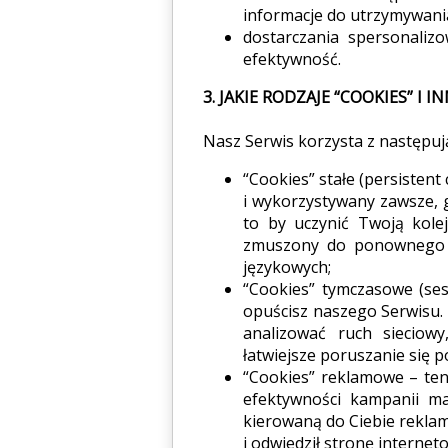
informacje do utrzymywania
dostarczania spersonaliz
efektywność.
3. JAKIE RODZAJE “COOKIES” 
Nasz Serwis korzysta z następują
“Cookies” stałe (persisten
i wykorzystywany zawsze, 
to by uczynić Twoją kolej
zmuszony do ponownego l
językowych;
“Cookies” tymczasowe (ses
opuścisz naszego Serwisu.
analizować ruch sieciowy
łatwiejsze poruszanie się p
“Cookies” reklamowe – ten
efektywności kampanii m
kierowaną do Ciebie reklam
i odwiedził stronę interne