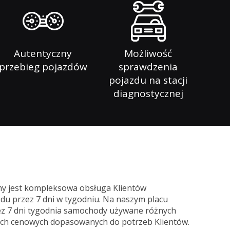
Autentyczny
Możliwość
przebieg pojazdów
sprawdzenia
pojazdu na stacji
diagnostycznej
my jest kompleksowa obsługa Klientów
u przez 7 dni w tygodniu. Na naszym placu
z 7 dni tygodnia samochody używane różnych
ach cenowych dopasowanych do potrzeb Klientów.