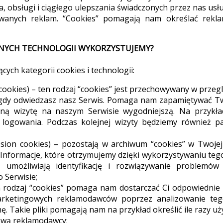
, obsługi i ciągłego ulepszania świadczonych przez nas usł
owanych reklam. “Cookies” pomagają nam określać reklam
I INNYCH TECHNOLOGII WYKORZYSTUJEMY?
cych kategorii cookies i technologii:
t cookies) – ten rodzaj “cookies” jest przechowywany w prze
gdy odwiedzasz nasz Serwis. Pomaga nam zapamiętywać Two
ną wizytę na naszym Serwisie wygodniejszą. Na przykład
ogowania. Podczas kolejnej wizyty będziemy również pa
sion cookies) – pozostają w archiwum “cookies” w Twojej
 Informacje, które otrzymujemy dzięki wykorzystywaniu te
, umożliwiają identyfikację i rozwiązywanie problemów
o Serwisie;
 rodzaj “cookies” pomaga nam dostarczać Ci odpowiednie
arketingowych reklamodawców poprzez analizowanie teg
ę. Takie pliki pomagają nam na przykład określić ile razy u
tową reklamodawcy;