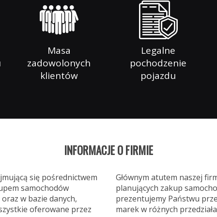
Masa
Legalne
u
zadowolonych
pochodzenie
klientów
pojazdu
INFORMACJE O FIRMIE
ajmującą się pośrednictwem
Głównym atutem naszej fir
 skupem samochodów
planujących zakup samochod
oraz w bazie danych,
prezentujemy Państwu prze
szystkie oferowane przez
marek w różnych przedział