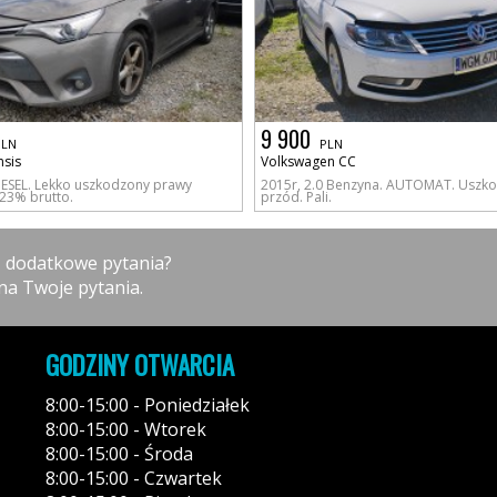
9 900
PLN
PLN
nsis
Volkswagen CC
IESEL. Lekko uszkodzony prawy
2015r, 2.0 Benzyna. AUTOMAT. Uszk
23% brutto.
przód. Pali.
z dodatkowe pytania?
na Twoje pytania.
GODZINY OTWARCIA
8:00-15:00 - Poniedziałek
8:00-15:00 - Wtorek
8:00-15:00 - Środa
8:00-15:00 - Czwartek