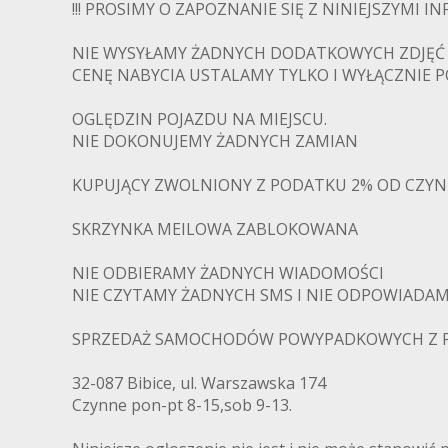
!!! PROSIMY O ZAPOZNANIE SIĘ Z NINIEJSZYMI IN
NIE WYSYŁAMY ŻADNYCH DODATKOWYCH ZDJĘĆ
CENĘ NABYCIA USTALAMY TYLKO I WYŁĄCZNIE 
OGLĘDZIN POJAZDU NA MIEJSCU.
NIE DOKONUJEMY ŻADNYCH ZAMIAN
KUPUJĄCY ZWOLNIONY Z PODATKU 2% OD CZY
SKRZYNKA MEILOWA ZABLOKOWANA
POWY
NIE ODBIERAMY ŻADNYCH WIADOMOŚCI
NIE CZYTAMY ŻADNYCH SMS I NIE ODPOWIADAMY
SPRZEDAŻ SAMOCHODÓW POWYPADKOWYCH Z P
32-087 Bibice, ul. Warszawska 174
Czynne pon-pt 8-15,sob 9-13.