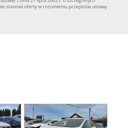
stawy z dnia 27 lipca 2002 r. o szczególnych
 nie stanowi oferty w rozumieniu przepisów ustawy