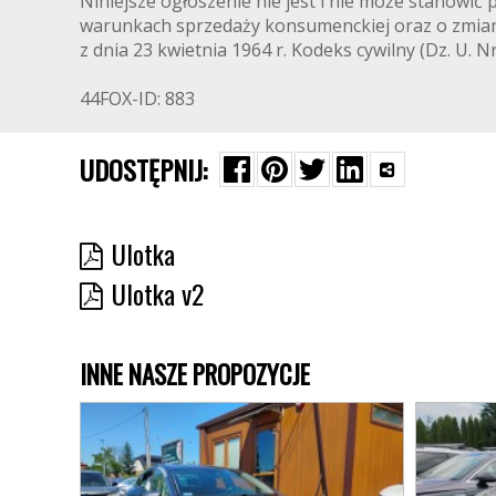
Niniejsze ogłoszenie nie jest i nie może stanowić
warunkach sprzedaży konsumenckiej oraz o zmianie
z dnia 23 kwietnia 1964 r. Kodeks cywilny (Dz. U. Nr
44FOX-ID: 883
UDOSTĘPNIJ:
Ulotka
Ulotka v2
INNE NASZE PROPOZYCJE