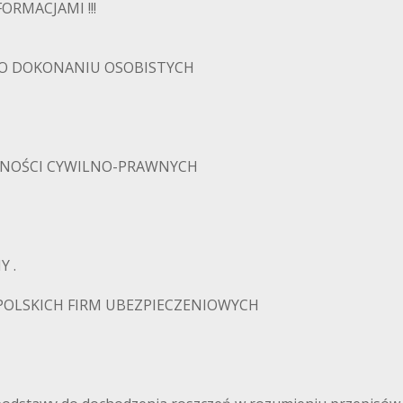
FORMACJAMI !!!
PO DOKONANIU OSOBISTYCH
NNOŚCI CYWILNO-PRAWNYCH
PADKOWE.C
 .
OLSKICH FIRM UBEZPIECZENIOWYCH