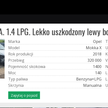
. 1.4 LPG. Lekko uszkodzony lewy bok
M
a
r
k
a
Opel
T
M
o
d
e
l
Mokka X
R
o
k
p
r
o
d
u
k
c
j
i
2018
K
P
r
z
e
b
i
e
g
320 000
V
P
o
j
e
m
n
o
ś
ć
s
k
o
k
o
w
a
1400
M
o
c
140
L
T
y
p
p
a
l
i
w
a
Benzyna+LPG
L
S
k
r
z
y
n
i
a
Manualna
Zapytaj o pojazd