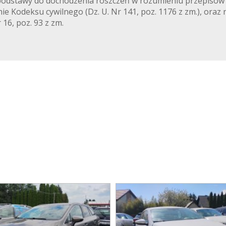
 podstawy do dochodzenia roszczeń w rozumieniu przepisów u
 Kodeksu cywilnego (Dz. U. Nr 141, poz. 1176 z zm.), oraz
 16, poz. 93 z zm.