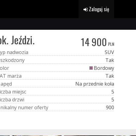
Zaloguj się
. Jeździ.
14 900
PLN
y
p
n
a
d
w
o
z
i
a
SUV
U
s
z
k
o
d
z
o
n
y
Tak
o
l
o
r
Bordowy
A
T
m
a
r
ż
a
Tak
N
a
p
ę
d
Na przednie koła
i
c
z
b
a
m
i
e
j
s
c
5
i
c
z
b
a
d
r
z
w
i
5
U
n
i
k
a
l
n
y
n
u
m
e
r
o
f
e
r
t
y
900