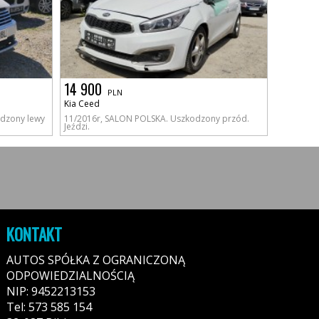
14 900
PLN
Kia Ceed
odzony lewy
11/2016r, SALON POLSKA. Uszkodzony przód.
Jeździ.
KONTAKT
AUTOS SPÓŁKA Z OGRANICZONĄ
ODPOWIEDZIALNOŚCIĄ
NIP: 9452213153
Tel: 573 585 154