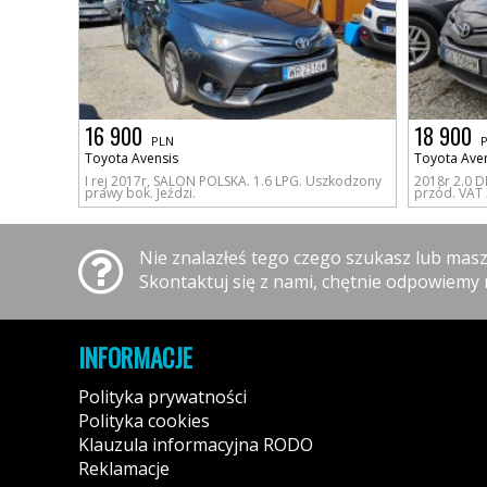
16 900
18 900
PLN
Toyota Avensis
Toyota Ave
I rej 2017r, SALON POLSKA. 1.6 LPG. Uszkodzony
2018r 2.0 D
prawy bok. Jeździ.
przód. VAT 
Nie znalazłeś tego czego szukasz lub mas
Skontaktuj się z nami, chętnie odpowiemy 
INFORMACJE
Polityka prywatności
Polityka cookies
Klauzula informacyjna RODO
Reklamacje