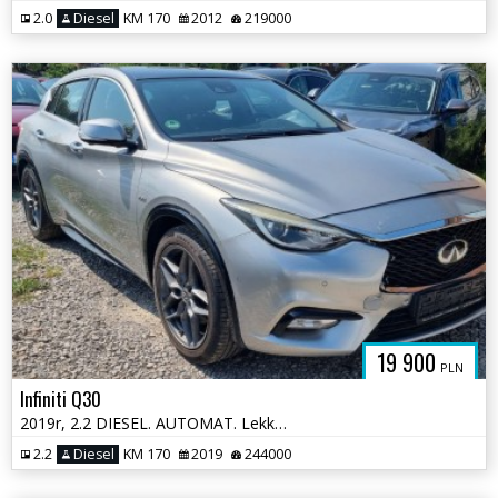
2.0
Diesel
KM 170
2012
219000
19 900
PLN
Infiniti Q30
2019r, 2.2 DIESEL. AUTOMAT. Lekko uszkodzony lewy tył. Jeździ .
2.2
Diesel
KM 170
2019
244000