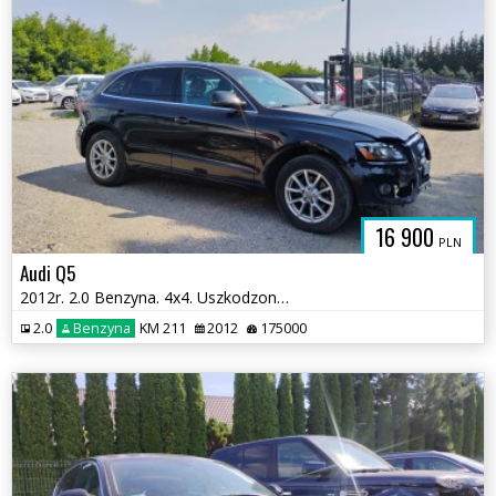
16 900
PLN
Audi Q5
2012r. 2.0 Benzyna. 4x4. Uszkodzony przód i przetarty lewy bok. Jeździ
2.0
Benzyna
KM 211
2012
175000