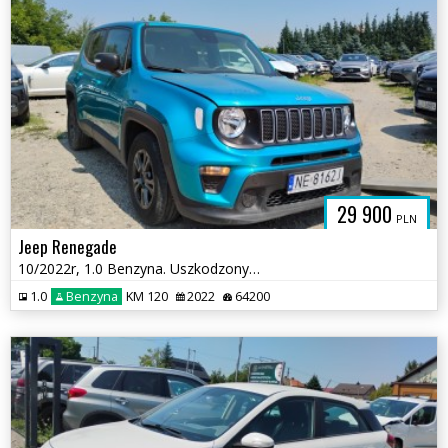
29 900
PLN
Jeep Renegade
10/2022r, 1.0 Benzyna. Uszkodzony lewy bok. Pali.
1.0
Benzyna
KM 120
2022
64200