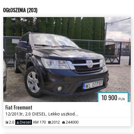
OGŁOSZENIA (203)
10 900
PLN
Fiat Freemont
12/2013r, 2.0 DIESEL. Lekko uszkodzony lewy bok. Jeździ.
2.0
Diesel
KM 170
2012
244000