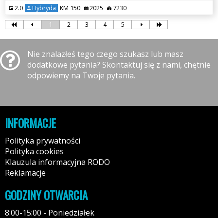
2.0
Hybryda
KM 150
2025
7230
1
2
3
4
5
Nie znalazłeś tego czego szukasz lub masz
dodatkowe pytania? Skontaktuj się z nami, chętnie
odpowiemy na Twoje pytania.
INFORMACJE
Polityka prywatności
Polityka cookies
Klauzula informacyjna RODO
Reklamacje
GODZINY OTWARCIA
8:00-15:00 - Poniedziałek