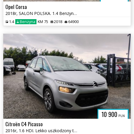
Opel Corsa
2018r, SALON POLSKA. 1.4 Benzyna. Uszkodzony lewy bok. Jeździ.
1.4
Benzyna
KM 75
2018
64900
10 900
PLN
Citroën C4 Picasso
2016r, 1.6 HDI. Lekko uszkodzony tył i przód. Jeździ.