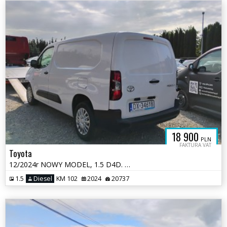
18 900
PLN
FAKTURA VAT
Toyota
12/2024r NOWY MODEL, 1.5 D4D. LONG. Uszkodzony przód. Pali. VAT 23%
1.5
Diesel
KM 102
2024
20737