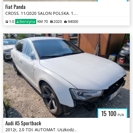
Fiat Panda
CROSS. 11/2020 SALON POLSKA. 1.0 HYBRID. Uszkodzony bok. Jeździ.
1.0
Benzyna
KM 70
2020
94000
15 100
PLN
Audi A5 Sportback
2012r, 2.0 TDI. AUTOMAT. Uszkodzony lewy przód. Poobijany. Jeździ.