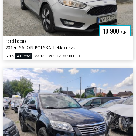
10 900
PLN
Ford Focus
2017r, SALON POLSKA. Lekko uszkodzone boki. Jeździ.
1.5
Diesel
KM 120
2017
180000