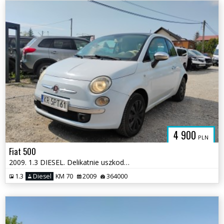
4 900
PLN
Fiat 500
2009. 1.3 DIESEL. Delikatnie uszkodzony tył. Jeździ
1.3
Diesel
KM 70
2009
364000