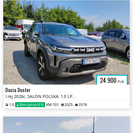
24 900
PLN
Dacia Duster
I rej 2026r, SALON POLSKA. 1.0 LPG. Uszkodzony. Poobijany.
1.0
Benzyna+LPG
KM 101
2025
3376