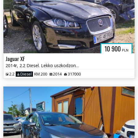
10 900
PLN
Jaguar XF
2014r, 2.2 Diesel. Lekko uszkodzony przód.
2.2
Diesel
KM 200
2014
317000
PADKOWE.C