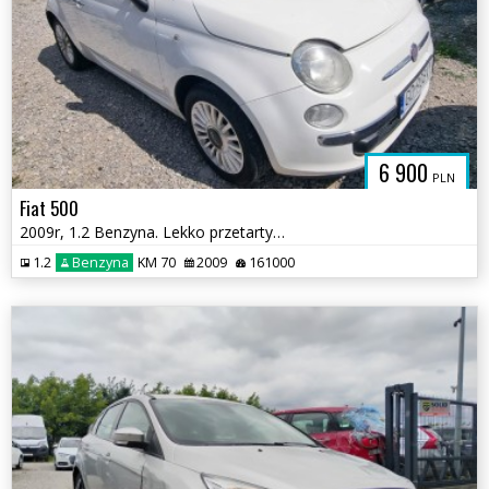
6 900
PLN
Fiat 500
2009r, 1.2 Benzyna. Lekko przetarty lewy bok. Jeździ.
1.2
Benzyna
KM 70
2009
161000