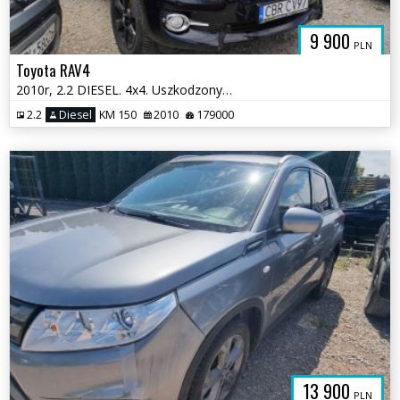
9 900
PLN
Toyota RAV4
2010r, 2.2 DIESEL. 4x4. Uszkodzony lewy bok. Jeździ
2.2
Diesel
KM 150
2010
179000
13 900
PLN