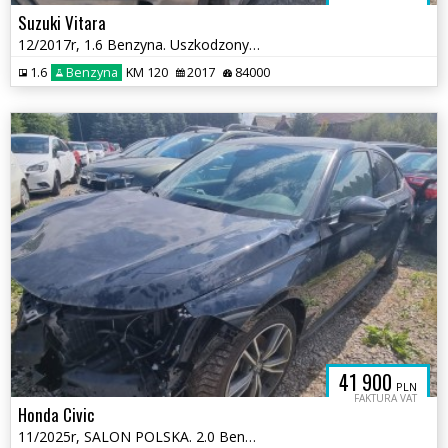
Suzuki Vitara
12/2017r, 1.6 Benzyna. Uszkodzony prawy przód .
1.6
Benzyna
KM 120
2017
84000
41 900
PLN
FAKTURA VAT
Honda Civic
11/2025r, SALON POLSKA. 2.0 Benzyna HYBRID. Uszkodzony przód. VAT 23.