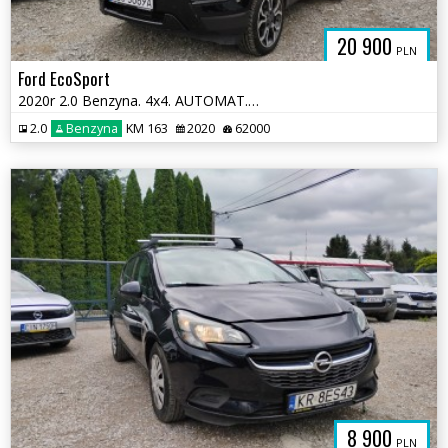
20 900
PLN
Ford EcoSport
2020r 2.0 Benzyna. 4x4. AUTOMAT. Lekko uszkodzony prawy bok. Jeździ.
2.0
Benzyna
KM 163
2020
62000
8 900
PLN