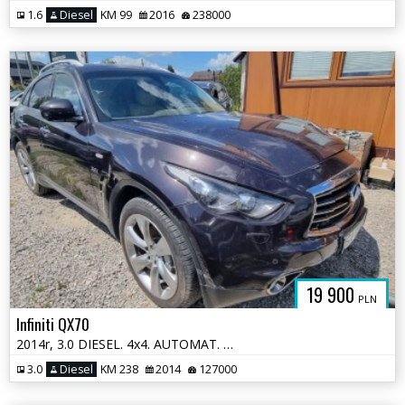
1.6
Diesel
KM 99
2016
238000
19 900
PLN
Infiniti QX70
2014r, 3.0 DIESEL. 4x4. AUTOMAT. Uszkodzony lewy przód.
3.0
Diesel
KM 238
2014
127000