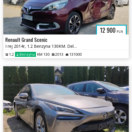
12 900
PLN
Renault Grand Scenic
I rej 2014r, 1.2 Benzyna 130KM. Delikatnie uszkodzone lewe drzwi.Jeźdz
1.2
Benzyna
KM 130
2013
131000