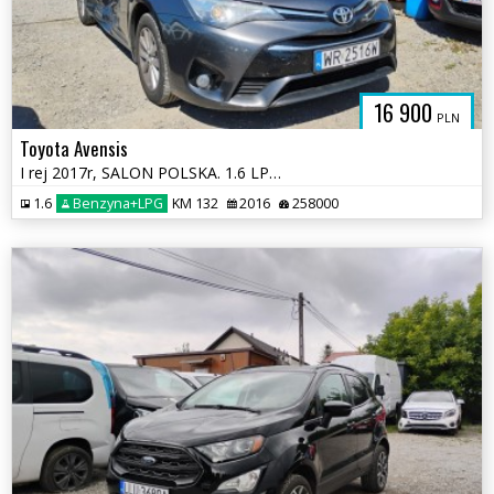
16 900
PLN
Toyota Avensis
I rej 2017r, SALON POLSKA. 1.6 LPG. Uszkodzony prawy bok. Jeździ.
1.6
Benzyna+LPG
KM 132
2016
258000