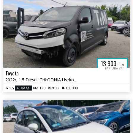
13 900
PLN
FAKTURA VAT
Toyota
2022r, 1.5 Diesel. CHŁODNIA Uszkodzony przód i prawy bok. Pali. VAT 23
1.5
Diesel
KM 120
2022
183000