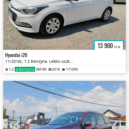
13 900
PLN
Hyundai i20
11/2016r, 1.2 Benzyna. Lekko uszkodzony prawy bok. Jeździ.
1.2
Benzyna
KM 80
2016
171000