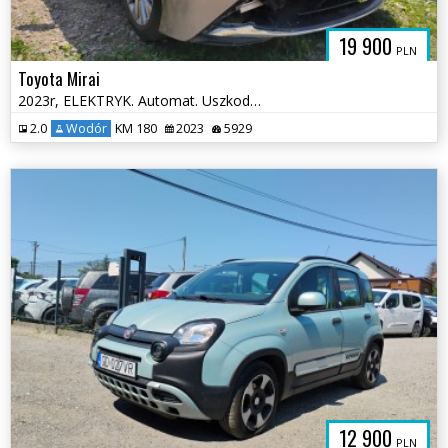
19 900
PLN
Toyota Mirai
2023r, ELEKTRYK. Automat. Uszkodzony tył.
2.0
Wodór
KM 180
2023
5929
12 900
PLN