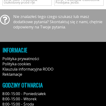
Uszkodzony przód i tył.
Poobijana. Jeździ.
Nie znalazłeś tego czego szukasz lub masz
dodatkowe pytania? Skontaktuj się z nami, chętnie
odpowiemy na Twoje pytania.
INFORMACJE
Polityka prywatności
Polityka cookies
Klauzula informacyjna RODO
Reklamacje
GODZINY OTWARCIA
8:00-15:00 - Poniedziałek
8:00-15:00 - Wtorek
8:00-15:00 - Środa