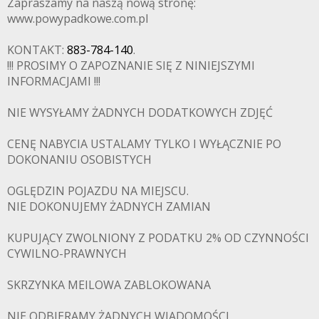
Zapraszamy na naszą nową stronę:
www.powypadkowe.com.pl
KONTAKT:
883-784-140
.
!!! PROSIMY O ZAPOZNANIE SIĘ Z NINIEJSZYMI
INFORMACJAMI !!!
NIE WYSYŁAMY ŻADNYCH DODATKOWYCH ZDJĘĆ
CENĘ NABYCIA USTALAMY TYLKO I WYŁĄCZNIE PO
DOKONANIU OSOBISTYCH
OGLĘDZIN POJAZDU NA MIEJSCU.
NIE DOKONUJEMY ŻADNYCH ZAMIAN
KUPUJĄCY ZWOLNIONY Z PODATKU 2% OD CZYNNOŚCI
PADKOWE.C
CYWILNO-PRAWNYCH
SKRZYNKA MEILOWA ZABLOKOWANA
NIE ODBIERAMY ŻADNYCH WIADOMOŚCI