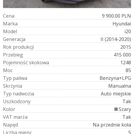
C
e
n
a
9 900.00 PLN
M
a
r
k
a
Hyundai
M
o
d
e
l
i20
G
e
n
e
r
a
c
j
a
II (2014-2020)
R
o
k
p
r
o
d
u
k
c
j
i
2015
P
r
z
e
b
i
e
g
415 000
P
o
j
e
m
n
o
ś
ć
s
k
o
k
o
w
a
1248
M
o
c
85
T
y
p
p
a
l
i
w
a
Benzyna+LPG
S
k
r
z
y
n
i
a
Manualna
T
y
p
n
a
d
w
o
z
i
a
Auto miejskie
U
s
z
k
o
d
z
o
n
y
Tak
K
o
l
o
r
Szary
V
A
T
m
a
r
ż
a
Tak
N
a
p
ę
d
Na przednie koła
L
i
c
z
b
a
m
i
e
j
s
c
5