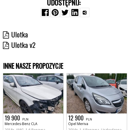
UDOSTĘPNIJ:
Ulotka
Ulotka v2
INNE NASZE PROPOZYCJE
19 900
12 900
PLN
PLN
Mercedes-Benz CLA
Opel Meriva
2018r, AMG. 1.6 Benzyna.
2016r, 1.4 Benzyna. Uszkodzona.