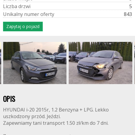
L
i
c
z
b
a
d
r
z
w
i
5
U
n
i
k
a
l
n
y
n
u
m
e
r
o
f
e
r
t
y
843
Zapytaj o pojazd
OPIS
HYUNDAI i-20 2015r, 1.2 Benzyna + LPG. Lekko
uszkodzony przód. Jeździ.
Zapewniamy tani transport 1.50 zł/km do 7 dni.