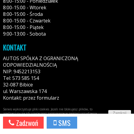
8:00-15:00 - Poniedziałek
8:00-15:00 - Wtorek
8:00-15:00 - Środa
8:00-15:00 - Czwartek
8:00-15:00 - Piątek
9:00-13:00 - Sobota
KONTAKT
AUTOS SPÓŁKA Z OGRANICZONĄ
ODPOWIEDZIALNOŚCIĄ
NIP: 9452213153
Tel: 573 585 154
32-087 Bibice
ul. Warszawska 174
Kontakt: przez formularz
Serwis wykorzystuje pliki cookies. Jeżeli nie blokujesz plików, to
Zamknij
zgadzasz się na ich użycie oraz zapisywanie w pamięci urządzenia.
Więcej informacji w
polityce prywatności
Zadzwoń
SMS
Potrzebujesz taki portal?
Napisz do nas!
44fox.com