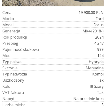
C
e
n
a
19 900.00 PLN
M
a
r
k
a
Ford
M
o
d
e
l
Focus
G
e
n
e
r
a
c
j
a
Mk4 (2018-)
R
o
k
p
r
o
d
u
k
c
j
i
2024
P
r
z
e
b
i
e
g
4 247
P
o
j
e
m
n
o
ś
ć
s
k
o
k
o
w
a
999
M
o
c
124
T
y
p
p
a
l
i
w
a
Hybryda
S
k
r
z
y
n
i
a
Manualna
T
y
p
n
a
d
w
o
z
i
a
Kombi
U
s
z
k
o
d
z
o
n
y
Tak
K
o
l
o
r
Szary
V
A
T
f
a
k
t
u
r
a
Tak
N
a
p
ę
d
Na przednie koła
L
i
c
z
b
a
m
i
e
j
s
c
5