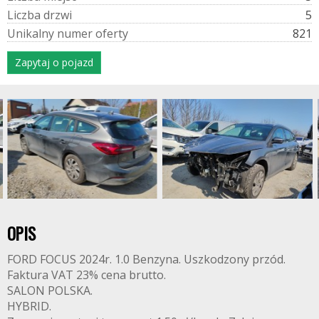
L
i
c
z
b
a
d
r
z
w
i
5
U
n
i
k
a
l
n
y
n
u
m
e
r
o
f
e
r
t
y
821
Zapytaj o pojazd
OPIS
FORD FOCUS 2024r. 1.0 Benzyna. Uszkodzony przód.
Faktura VAT 23% cena brutto.
SALON POLSKA.
HYBRID.