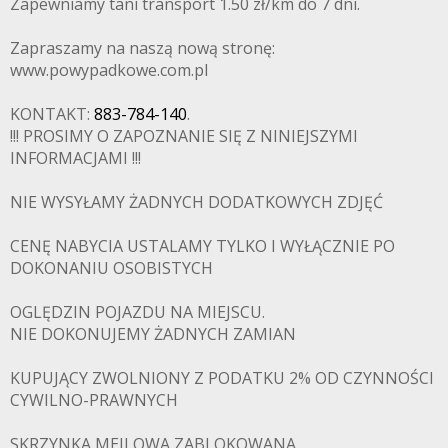
Zapewniamy tani transport 1.50 zł/km do 7 dni.
Zapraszamy na naszą nową stronę:
www.powypadkowe.com.pl
KONTAKT:
883-784-140
.
!!! PROSIMY O ZAPOZNANIE SIĘ Z NINIEJSZYMI
INFORMACJAMI !!!
NIE WYSYŁAMY ŻADNYCH DODATKOWYCH ZDJĘĆ
CENĘ NABYCIA USTALAMY TYLKO I WYŁĄCZNIE PO
DOKONANIU OSOBISTYCH
OGLĘDZIN POJAZDU NA MIEJSCU.
NIE DOKONUJEMY ŻADNYCH ZAMIAN
KUPUJĄCY ZWOLNIONY Z PODATKU 2% OD CZYNNOŚCI
PADKOWE.C
CYWILNO-PRAWNYCH
SKRZYNKA MEILOWA ZABLOKOWANA