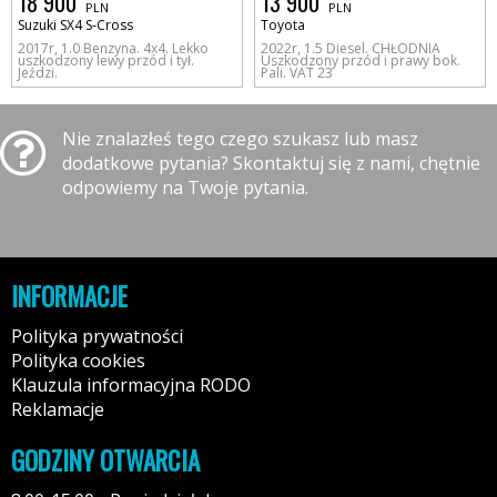
18 900
13 900
PLN
PLN
Suzuki SX4 S-Cross
Toyota
2017r, 1.0 Benzyna. 4x4. Lekko
2022r, 1.5 Diesel. CHŁODNIA
uszkodzony lewy przód i tył.
Uszkodzony przód i prawy bok.
Jeździ.
Pali. VAT 23
Nie znalazłeś tego czego szukasz lub masz
dodatkowe pytania? Skontaktuj się z nami, chętnie
odpowiemy na Twoje pytania.
INFORMACJE
Polityka prywatności
Polityka cookies
Klauzula informacyjna RODO
Reklamacje
GODZINY OTWARCIA