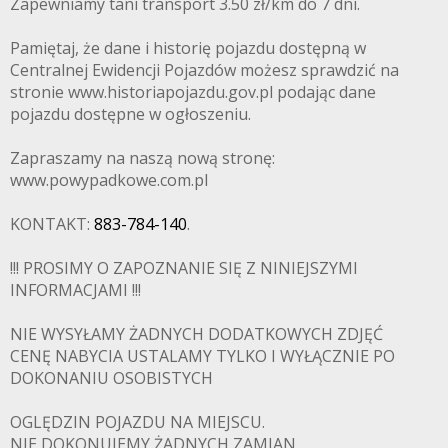
Zapewniamy tani transport 3.50 zł/km do 7 dni.
Pamiętaj, że dane i historię pojazdu dostępną w
Centralnej Ewidencji Pojazdów możesz sprawdzić na
stronie www.historiapojazdu.gov.pl podając dane
pojazdu dostępne w ogłoszeniu.
Zapraszamy na naszą nową stronę:
www.powypadkowe.com.pl
KONTAKT:
883-784-140
.
!!! PROSIMY O ZAPOZNANIE SIĘ Z NINIEJSZYMI
INFORMACJAMI !!!
NIE WYSYŁAMY ŻADNYCH DODATKOWYCH ZDJĘĆ
CENĘ NABYCIA USTALAMY TYLKO I WYŁĄCZNIE PO
DOKONANIU OSOBISTYCH
OGLĘDZIN POJAZDU NA MIEJSCU.
NIE DOKONUJEMY ŻADNYCH ZAMIAN