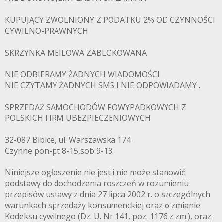
PADKOWE.C
KUPUJĄCY ZWOLNIONY Z PODATKU 2% OD CZYNNOŚCI
CYWILNO-PRAWNYCH
SKRZYNKA MEILOWA ZABLOKOWANA
NIE ODBIERAMY ŻADNYCH WIADOMOŚCI
NIE CZYTAMY ŻADNYCH SMS I NIE ODPOWIADAMY .
SPRZEDAŻ SAMOCHODÓW POWYPADKOWYCH Z
POLSKICH FIRM UBEZPIECZENIOWYCH
32-087 Bibice, ul. Warszawska 174
Czynne pon-pt 8-15,sob 9-13.
Niniejsze ogłoszenie nie jest i nie może stanowić
podstawy do dochodzenia roszczeń w rozumieniu
przepisów ustawy z dnia 27 lipca 2002 r. o szczególnych
warunkach sprzedaży konsumenckiej oraz o zmianie
Kodeksu cywilnego (Dz. U. Nr 141, poz. 1176 z zm.), oraz