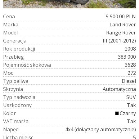
C
e
n
a
9 900.00 PLN
M
a
r
k
a
Land Rover
M
o
d
e
l
Range Rover
G
e
n
e
r
a
c
j
a
III (2001-2012)
R
o
k
p
r
o
d
u
k
c
j
i
2008
P
r
z
e
b
i
e
g
383 000
P
o
j
e
m
n
o
ś
ć
s
k
o
k
o
w
a
3628
M
o
c
272
T
y
p
p
a
l
i
w
a
Diesel
S
k
r
z
y
n
i
a
Automatyczna
T
y
p
n
a
d
w
o
z
i
a
SUV
U
s
z
k
o
d
z
o
n
y
Tak
K
o
l
o
r
Czarny
V
A
T
m
a
r
ż
a
Tak
N
a
p
ę
d
4x4 (dołączany automatycznie)
L
i
c
z
b
a
m
i
e
j
s
c
5