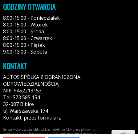
GODZINY OTWARCIA
8:00-15:00 - Poniedziałek
8:00-15:00 - Wtorek
8:00-15:00 - Środa
8:00-15:00 - Czwartek
8:00-15:00 - Piątek
9:00-13:00 - Sobota
KONTAKT
AUTOS SPÓŁKA Z OGRANICZONĄ
ODPOWIEDZIALNOŚCIĄ
NIP: 9452213153
Tel: 573 585 154
32-087 Bibice
ul. Warszawska 174
Kontakt: przez formularz
Serwis wykorzystuje pliki cookies. Jeżeli nie blokujesz plików, to
Zamknij
zgadzasz się na ich użycie oraz zapisywanie w pamięci urządzenia.
Więcej informacji w
polityce prywatności