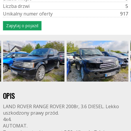
L
i
c
z
b
a
d
r
z
w
i
5
U
n
i
k
a
l
n
y
n
u
m
e
r
o
f
e
r
t
y
917
Zapytaj o pojazd
OPIS
LAND ROVER RANGE ROVER 2008r, 3.6 DIESEL. Lekko
uszkodzony prawy przód.
4x4.
AUTOMAT.