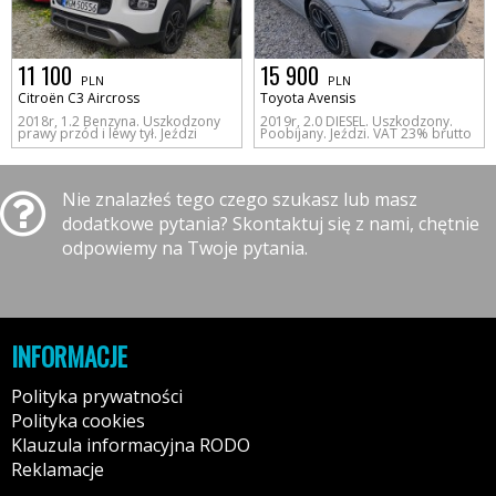
11 100
15 900
PLN
PLN
Citroën C3 Aircross
Toyota Avensis
2018r, 1.2 Benzyna. Uszkodzony
2019r, 2.0 DIESEL. Uszkodzony.
prawy przód i lewy tył. Jeździ
Poobijany. Jeździ. VAT 23% brutto
Nie znalazłeś tego czego szukasz lub masz
dodatkowe pytania? Skontaktuj się z nami, chętnie
odpowiemy na Twoje pytania.
INFORMACJE
Polityka prywatności
Polityka cookies
Klauzula informacyjna RODO
Reklamacje