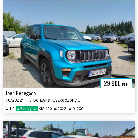
29 900
PLN
Jeep Renegade
10/2022r, 1.0 Benzyna. Uszkodzony lewy bok. Pali.
1.0
Benzyna
KM 120
2022
64200