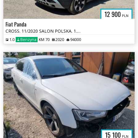
12 900
PLN
Fiat Panda
CROSS. 11/2020 SALON POLSKA. 1.0 HYBRID. Uszkodzony bok. Jeździ.
1.0
Benzyna
KM 70
2020
94000
15 100
PLN