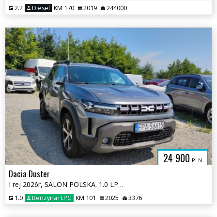
2.2
Diesel
KM 170
2019
244000
24 900
PLN
Dacia Duster
I rej 2026r, SALON POLSKA. 1.0 LPG. Uszkodzony. Poobijany.
1.0
Benzyna+LPG
KM 101
2025
3376