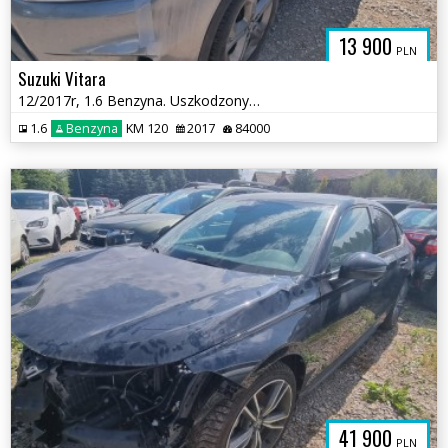
13 900
PLN
Suzuki Vitara
12/2017r, 1.6 Benzyna. Uszkodzony prawy przód .
1.6
Benzyna
KM 120
2017
84000
41 900
PLN