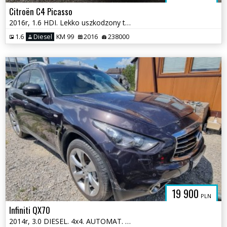
Citroën C4 Picasso
2016r, 1.6 HDI. Lekko uszkodzony tył i przód. Jeździ.
1.6
Diesel
KM 99
2016
238000
19 900
PLN
Infiniti QX70
2014r, 3.0 DIESEL. 4x4. AUTOMAT. Uszkodzony lewy przód.