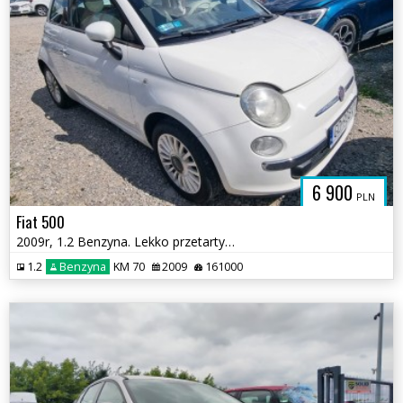
6 900
PLN
Fiat 500
2009r, 1.2 Benzyna. Lekko przetarty lewy bok. Jeździ.
1.2
Benzyna
KM 70
2009
161000