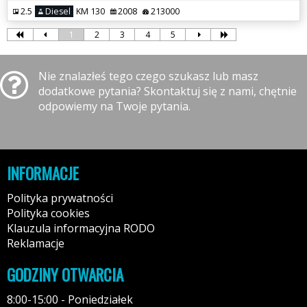
2.5
Diesel
KM 130
2008
213000
1
2
3
4
5
Nie znalazłeś tego czego szukasz lub masz
dodatkowe pytania? Skontaktuj się z nami, chętnie
odpowiemy na Twoje pytania.
INFORMACJE
Polityka prywatności
Polityka cookies
Klauzula informacyjna RODO
Reklamacje
GODZINY OTWARCIA
8:00-15:00 - Poniedziałek