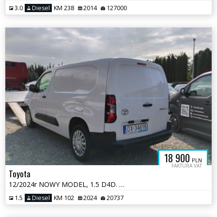
3.0
Diesel
KM 238
2014
127000
18 900
PLN
FAKTURA VAT
Toyota
12/2024r NOWY MODEL, 1.5 D4D. LONG. Uszkodzony przód. Pali. VAT 23%
1.5
Diesel
KM 102
2024
20737