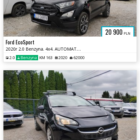
20 900
PLN
Ford EcoSport
2020r 2.0 Benzyna. 4x4. AUTOMAT. Lekko uszkodzony prawy bok. Jeździ.
2.0
Benzyna
KM 163
2020
62000