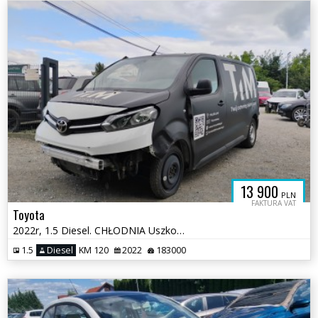
13 900
PLN
FAKTURA VAT
Toyota
2022r, 1.5 Diesel. CHŁODNIA Uszkodzony przód i prawy bok. Pali. VAT 23
1.5
Diesel
KM 120
2022
183000