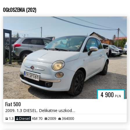
OGŁOSZENIA (202)
4 900
PLN
Fiat 500
2009. 1.3 DIESEL. Delikatnie uszkodzony tył. Jeździ
1.3
Diesel
KM 70
2009
364000