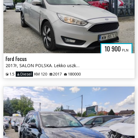
10 900
PLN
Ford Focus
2017r, SALON POLSKA. Lekko uszkodzone boki. Jeździ.
1.5
Diesel
KM 120
2017
180000