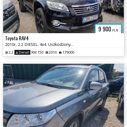
9 900
PLN
Toyota RAV4
2010r, 2.2 DIESEL. 4x4. Uszkodzony lewy bok. Jeździ
2.2
Diesel
KM 150
2010
179000