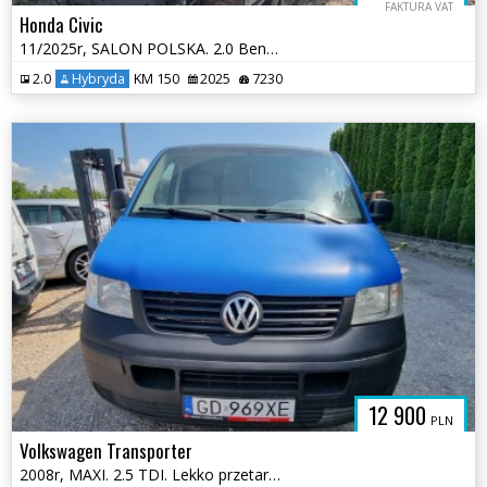
FAKTURA VAT
Honda Civic
11/2025r, SALON POLSKA. 2.0 Benzyna HYBRID. Uszkodzony przód. VAT 23.
2.0
Hybryda
KM 150
2025
7230
12 900
PLN
Volkswagen Transporter
2008r, MAXI. 2.5 TDI. Lekko przetarty lewy bok. Jeździ.