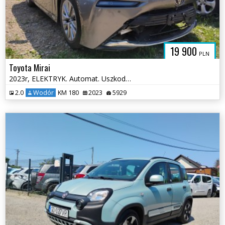
19 900
PLN
Toyota Mirai
2023r, ELEKTRYK. Automat. Uszkodzony tył.
2.0
Wodór
KM 180
2023
5929