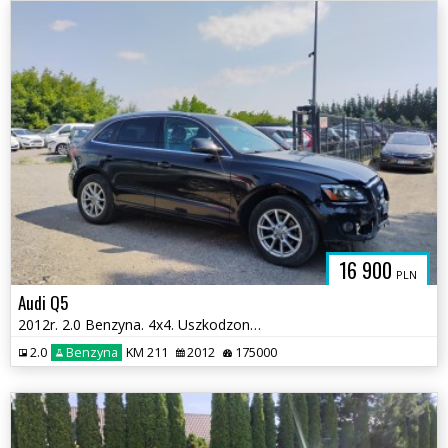
16 900
PLN
Audi Q5
2012r. 2.0 Benzyna. 4x4. Uszkodzony przód i przetarty lewy bok. Jeździ
2.0
Benzyna
KM 211
2012
175000