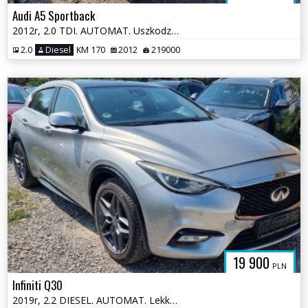
Audi A5 Sportback
2012r, 2.0 TDI. AUTOMAT. Uszkodzony lewy przód. Poobijany. Jeździ.
2.0
Diesel
KM 170
2012
219000
19 900
PLN
Infiniti Q30
2019r, 2.2 DIESEL. AUTOMAT. Lekko uszkodzony lewy tył. Jeździ .