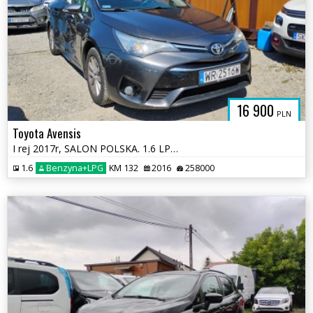
16 900
PLN
Toyota Avensis
I rej 2017r, SALON POLSKA. 1.6 LPG. Uszkodzony prawy bok. Jeździ.
1.6
Benzyna+LPG
KM 132
2016
258000
PADKOWE.C