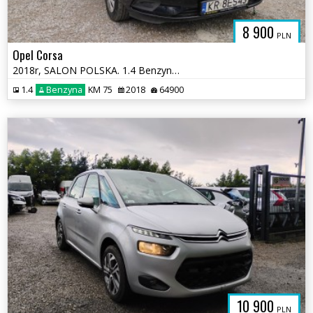
8 900
PLN
Opel Corsa
2018r, SALON POLSKA. 1.4 Benzyna. Uszkodzony lewy bok. Jeździ.
1.4
Benzyna
KM 75
2018
64900
10 900
PLN