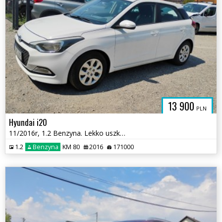
13 900
PLN
Hyundai i20
11/2016r, 1.2 Benzyna. Lekko uszkodzony prawy bok. Jeździ.
1.2
Benzyna
KM 80
2016
171000