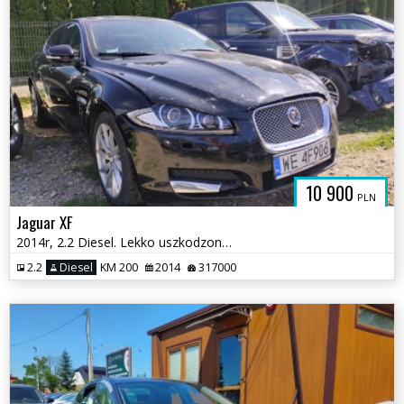
10 900
PLN
Jaguar XF
2014r, 2.2 Diesel. Lekko uszkodzony przód.
2.2
Diesel
KM 200
2014
317000