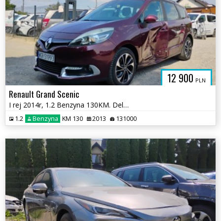
12 900
PLN
Renault Grand Scenic
I rej 2014r, 1.2 Benzyna 130KM. Delikatnie uszkodzone lewe drzwi.Jeźdz
1.2
Benzyna
KM 130
2013
131000