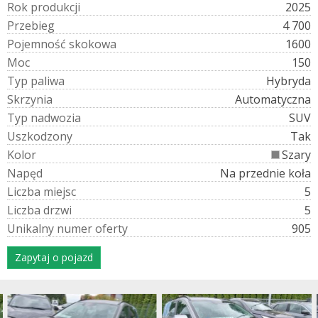
R
o
k
p
r
o
d
u
k
c
j
i
2025
P
r
z
e
b
i
e
g
4 700
P
o
j
e
m
n
o
ś
ć
s
k
o
k
o
w
a
1600
M
o
c
150
T
y
p
p
a
l
i
w
a
Hybryda
S
k
r
z
y
n
i
a
Automatyczna
T
y
p
n
a
d
w
o
z
i
a
SUV
U
s
z
k
o
d
z
o
n
y
Tak
K
o
l
o
r
Szary
N
a
p
ę
d
Na przednie koła
L
i
c
z
b
a
m
i
e
j
s
c
5
L
i
c
z
b
a
d
r
z
w
i
5
U
n
i
k
a
l
n
y
n
u
m
e
r
o
f
e
r
t
y
905
Zapytaj o pojazd