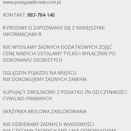
www.powypadkowe.com.pl
KONTAKT:
883-784-140
.
!!! PROSIMY O ZAPOZNANIE SIĘ Z NINIEJSZYMI
INFORMACJAMI !!!
NIE WYSYŁAMY ŻADNYCH DODATKOWYCH ZDJĘĆ
CENĘ NABYCIA USTALAMY TYLKO I WYŁĄCZNIE PO
DOKONANIU OSOBISTYCH
OGLĘDZIN POJAZDU NA MIEJSCU.
NIE DOKONUJEMY ŻADNYCH ZAMIAN
KUPUJĄCY ZWOLNIONY Z PODATKU 2% OD CZYNNOŚCI
CYWILNO-PRAWNYCH
PADKOWE.C
SKRZYNKA MEILOWA ZABLOKOWANA
NIE ODBIERAMY ŻADNYCH WIADOMOŚCI
NIE CZYTAMY ŻADNYCH SMS I NIE ODPOWIADAMY .