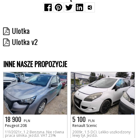
Ulotka
Ulotka v2
INNE NASZE PROPOZYCJE
18 900
5 100
PLN
PLN
Peugeot 208
Renault Scenic
11l/2021r, 1.2 Benzyna. Nie równa
2009r, 1.5 DCI. Lekko uszkodzony
praca silnika. Jeździ. VAT 23%
lewy tył. Jeździ.