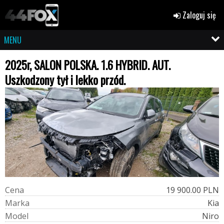
Zaloguj się
MENU
2025r, SALON POLSKA. 1.6 HYBRID. AUT.
Uszkodzony tył i lekko przód.
C
e
n
a
19 900.00 PLN
M
a
r
k
a
Kia
M
o
d
e
l
Niro