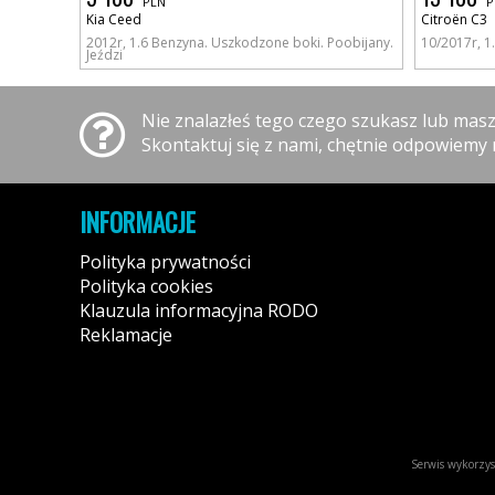
PLN
P
Kia Ceed
Citroën C3
2012r, 1.6 Benzyna. Uszkodzone boki. Poobijany.
10/2017r, 1
Jeździ
Nie znalazłeś tego czego szukasz lub mas
Skontaktuj się z nami, chętnie odpowiemy 
INFORMACJE
Polityka prywatności
Polityka cookies
Klauzula informacyjna RODO
Reklamacje
Serwis wykorzyst