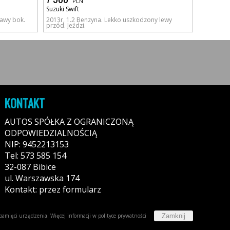
PLN
Suzuki Swift
rawy bok.
2013r, 1.2 Benzyna. Lekko uszkodzony lewy
przód. Jeździ.
KONTAKT
AUTOS SPÓŁKA Z OGRANICZONĄ
ODPOWIEDZIALNOŚCIĄ
NIP: 9452213153
Tel: 573 585 154
32-087 Bibice
ul. Warszawska 174
Kontakt: przez formularz
Zamknij
w pamięci urządzenia. Więcej informacji w
polityce prywatności