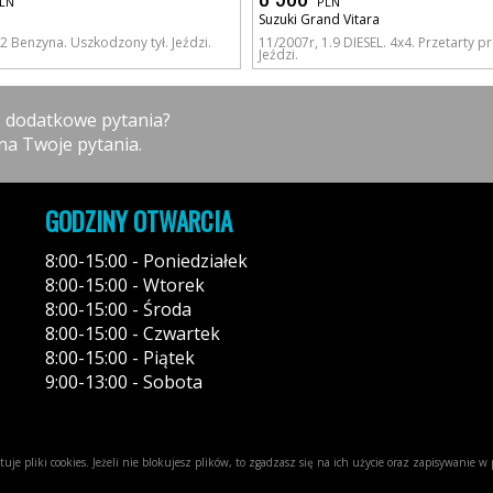
LN
PLN
Suzuki Grand Vitara
.2 Benzyna. Uszkodzony tył. Jeździ.
11/2007r, 1.9 DIESEL. 4x4. Przetarty p
Jeździ.
z dodatkowe pytania?
na Twoje pytania.
GODZINY OTWARCIA
8:00-15:00 - Poniedziałek
8:00-15:00 - Wtorek
8:00-15:00 - Środa
8:00-15:00 - Czwartek
8:00-15:00 - Piątek
9:00-13:00 - Sobota
uje pliki cookies. Jeżeli nie blokujesz plików, to zgadzasz się na ich użycie oraz zapisywanie 