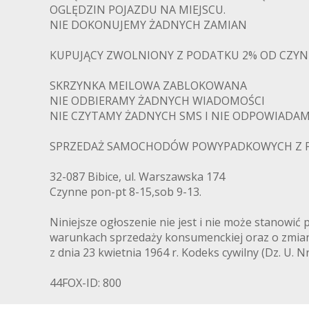
OGLĘDZIN POJAZDU NA MIEJSCU.
NIE DOKONUJEMY ŻADNYCH ZAMIAN
KUPUJĄCY ZWOLNIONY Z PODATKU 2% OD CZY
SKRZYNKA MEILOWA ZABLOKOWANA
NIE ODBIERAMY ŻADNYCH WIADOMOŚCI
NIE CZYTAMY ŻADNYCH SMS I NIE ODPOWIADAMY
POWY
SPRZEDAŻ SAMOCHODÓW POWYPADKOWYCH Z P
32-087 Bibice, ul. Warszawska 174
Czynne pon-pt 8-15,sob 9-13.
Niniejsze ogłoszenie nie jest i nie może stanowić
warunkach sprzedaży konsumenckiej oraz o zmianie
z dnia 23 kwietnia 1964 r. Kodeks cywilny (Dz. U. Nr
44FOX-ID: 800