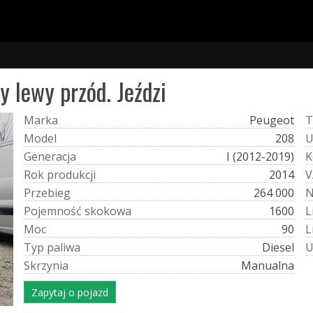
y lewy przód. Jeździ
M
a
r
k
a
Peugeot
T
M
o
d
e
l
208
G
e
n
e
r
a
c
j
a
I (2012-2019)
K
R
o
k
p
r
o
d
u
k
c
j
i
2014
V
P
r
z
e
b
i
e
g
264 000
P
o
j
e
m
n
o
ś
ć
s
k
o
k
o
w
a
1600
L
M
o
c
90
L
T
y
p
p
a
l
i
w
a
Diesel
S
k
r
z
y
n
i
a
Manualna
Zapytaj o pojazd