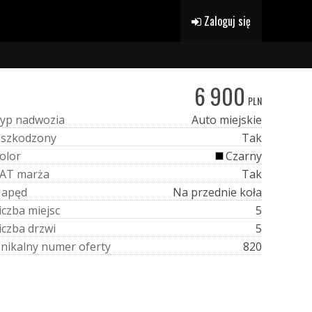
Zaloguj się
6 900
PLN
y
p
n
a
d
w
o
z
i
a
Auto miejskie
U
s
z
k
o
d
z
o
n
y
Tak
o
l
o
r
Czarny
A
T
m
a
r
ż
a
Tak
N
a
p
ę
d
Na przednie koła
i
c
z
b
a
m
i
e
j
s
c
5
i
c
z
b
a
d
r
z
w
i
5
U
n
i
k
a
l
n
y
n
u
m
e
r
o
f
e
r
t
y
820