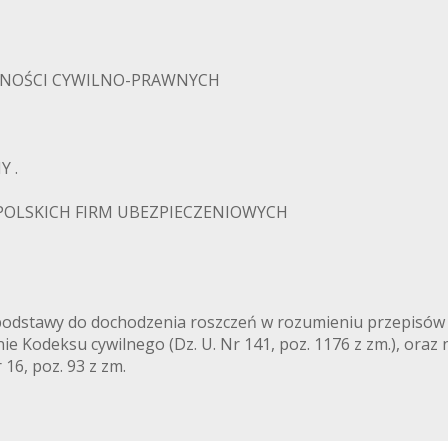
NNOŚCI CYWILNO-PRAWNYCH
 .
PADKOWE.C
OLSKICH FIRM UBEZPIECZENIOWYCH
 podstawy do dochodzenia roszczeń w rozumieniu przepisów u
 Kodeksu cywilnego (Dz. U. Nr 141, poz. 1176 z zm.), oraz
 16, poz. 93 z zm.