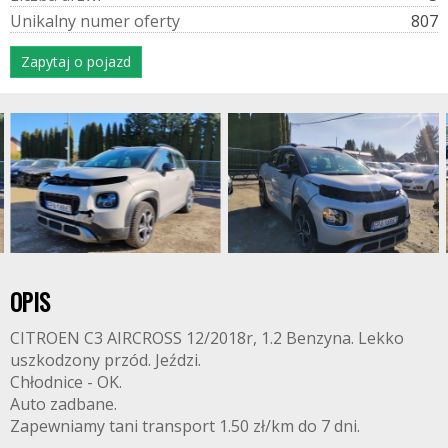
U
n
i
k
a
l
n
y
n
u
m
e
r
o
f
e
r
t
y
807
Zapytaj o pojazd
OPIS
CITROEN C3 AIRCROSS 12/2018r, 1.2 Benzyna. Lekko
uszkodzony przód. Jeździ.
Chłodnice - OK.
Auto zadbane.
Zapewniamy tani transport 1.50 zł/km do 7 dni.