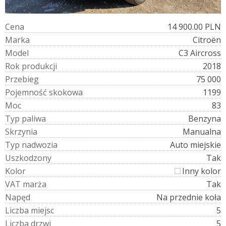
C
e
n
a
14 900.00 PLN
M
a
r
k
a
Citroën
M
o
d
e
l
C3 Aircross
R
o
k
p
r
o
d
u
k
c
j
i
2018
P
r
z
e
b
i
e
g
75 000
P
o
j
e
m
n
o
ś
ć
s
k
o
k
o
w
a
1199
M
o
c
83
T
y
p
p
a
l
i
w
a
Benzyna
S
k
r
z
y
n
i
a
Manualna
T
y
p
n
a
d
w
o
z
i
a
Auto miejskie
U
s
z
k
o
d
z
o
n
y
Tak
K
o
l
o
r
Inny kolor
V
A
T
m
a
r
ż
a
Tak
N
a
p
ę
d
Na przednie koła
L
i
c
z
b
a
m
i
e
j
s
c
5
L
i
c
z
b
a
d
r
z
w
i
5