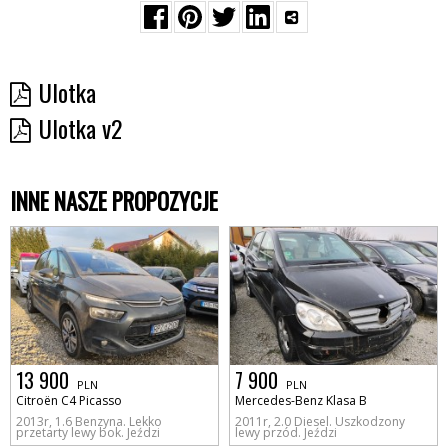
Ulotka
Ulotka v2
INNE NASZE PROPOZYCJE
13 900
7 900
PLN
PLN
Citroën C4 Picasso
Mercedes-Benz Klasa B
2013r, 1.6 Benzyna. Lekko
2011r, 2.0 Diesel. Uszkodzony
przetarty lewy bok. Jeździ
lewy przód. Jeździ