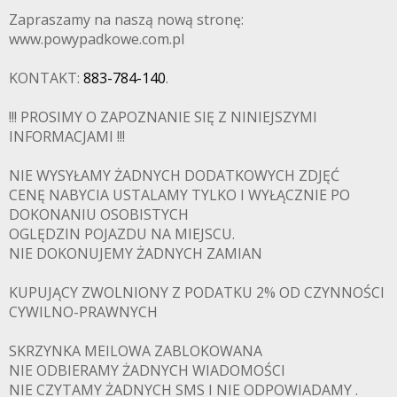
Zapraszamy na naszą nową stronę:
www.powypadkowe.com.pl
KONTAKT:
883-784-140
.
!!! PROSIMY O ZAPOZNANIE SIĘ Z NINIEJSZYMI
INFORMACJAMI !!!
NIE WYSYŁAMY ŻADNYCH DODATKOWYCH ZDJĘĆ
CENĘ NABYCIA USTALAMY TYLKO I WYŁĄCZNIE PO
DOKONANIU OSOBISTYCH
OGLĘDZIN POJAZDU NA MIEJSCU.
NIE DOKONUJEMY ŻADNYCH ZAMIAN
KUPUJĄCY ZWOLNIONY Z PODATKU 2% OD CZYNNOŚCI
PADKOWE.C
CYWILNO-PRAWNYCH
SKRZYNKA MEILOWA ZABLOKOWANA
NIE ODBIERAMY ŻADNYCH WIADOMOŚCI
NIE CZYTAMY ŻADNYCH SMS I NIE ODPOWIADAMY .