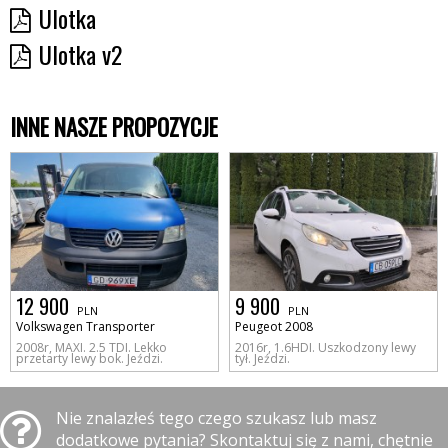
Ulotka
Ulotka v2
INNE NASZE PROPOZYCJE
12 900
9 900
PLN
PLN
Volkswagen Transporter
Peugeot 2008
2008r, MAXI. 2.5 TDI. Lekko
2016r, 1.6HDI. Uszkodzony lewy
przetarty lewy bok. Jeździ.
tył. Jeździ.
Nie znalazłeś tego czego szukasz lub masz
dodatkowe pytania? Skontaktuj się z nami, chętnie