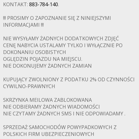
KONTAKT:
883-784-140
.
!!! PROSIMY O ZAPOZNANIE SIĘ Z NINIEJSZYMI
INFORMACJAMI !!!
NIE WYSYŁAMY ŻADNYCH DODATKOWYCH ZDJĘĆ
CENĘ NABYCIA USTALAMY TYLKO I WYŁĄCZNIE PO
DOKONANIU OSOBISTYCH
OGLĘDZIN POJAZDU NA MIEJSCU.
NIE DOKONUJEMY ŻADNYCH ZAMIAN
KUPUJĄCY ZWOLNIONY Z PODATKU 2% OD CZYNNOŚCI
CYWILNO-PRAWNYCH
PADKOWE.C
SKRZYNKA MEILOWA ZABLOKOWANA
NIE ODBIERAMY ŻADNYCH WIADOMOŚCI
NIE CZYTAMY ŻADNYCH SMS I NIE ODPOWIADAMY .
SPRZEDAŻ SAMOCHODÓW POWYPADKOWYCH Z
POLSKICH FIRM UBEZPIECZENIOWYCH