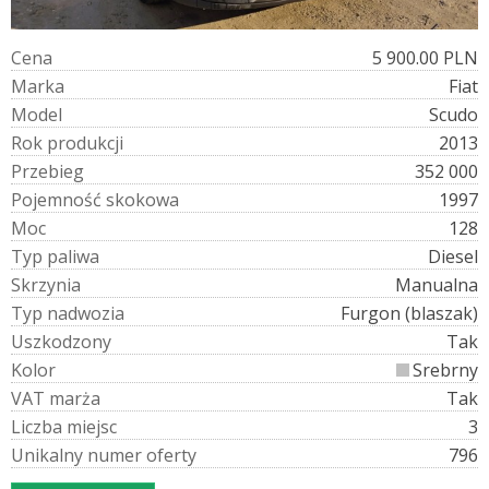
C
e
n
a
5 900.00 PLN
M
a
r
k
a
Fiat
M
o
d
e
l
Scudo
R
o
k
p
r
o
d
u
k
c
j
i
2013
P
r
z
e
b
i
e
g
352 000
P
o
j
e
m
n
o
ś
ć
s
k
o
k
o
w
a
1997
M
o
c
128
T
y
p
p
a
l
i
w
a
Diesel
S
k
r
z
y
n
i
a
Manualna
T
y
p
n
a
d
w
o
z
i
a
Furgon (blaszak)
U
s
z
k
o
d
z
o
n
y
Tak
K
o
l
o
r
Srebrny
V
A
T
m
a
r
ż
a
Tak
L
i
c
z
b
a
m
i
e
j
s
c
3
U
n
i
k
a
l
n
y
n
u
m
e
r
o
f
e
r
t
y
796