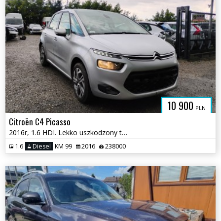
10 900
PLN
Citroën C4 Picasso
2016r, 1.6 HDI. Lekko uszkodzony tył i przód. Jeździ.
1.6
Diesel
KM 99
2016
238000