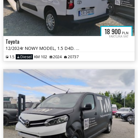
18 900
PLN
FAKTURA VAT
Toyota
12/2024r NOWY MODEL, 1.5 D4D. LONG. Uszkodzony przód. Pali. VAT 23%
1.5
Diesel
KM 102
2024
20737