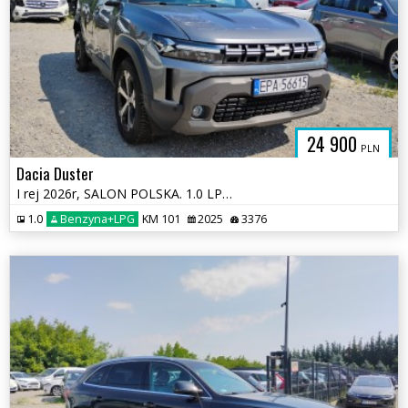
24 900
PLN
Dacia Duster
I rej 2026r, SALON POLSKA. 1.0 LPG. Uszkodzony. Poobijany.
1.0
Benzyna+LPG
KM 101
2025
3376