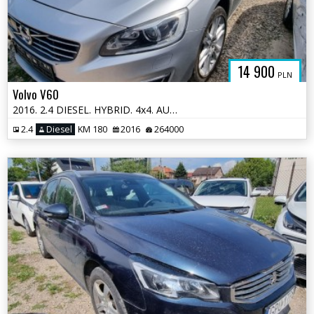
14 900
PLN
Volvo V60
2016. 2.4 DIESEL. HYBRID. 4x4. AUTOMAT. Uszkodzony prawy przód.
2.4
Diesel
KM 180
2016
264000