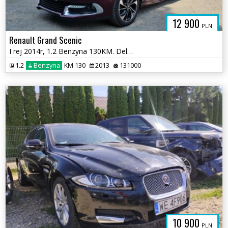
12 900
PLN
Renault Grand Scenic
I rej 2014r, 1.2 Benzyna 130KM. Delikatnie uszkodzone lewe drzwi.Jeźdz
1.2
Benzyna
KM 130
2013
131000
10 900
PLN