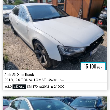
15 100
PLN
Audi A5 Sportback
2012r, 2.0 TDI. AUTOMAT. Uszkodzony lewy przód. Poobijany. Jeździ.
2.0
Diesel
KM 170
2012
219000