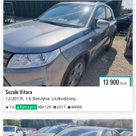
13 900
PLN
Suzuki Vitara
12/2017r, 1.6 Benzyna. Uszkodzony prawy przód .
1.6
Benzyna
KM 120
2017
84000