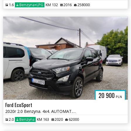
1.6
Benzyna+LPG
KM 132
2016
258000
20 900
PLN
Ford EcoSport
2020r 2.0 Benzyna. 4x4. AUTOMAT. Lekko uszkodzony prawy bok. Jeździ.
2.0
Benzyna
KM 163
2020
62000