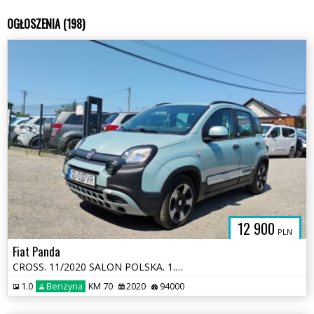
OGŁOSZENIA (198)
12 900
PLN
Fiat Panda
CROSS. 11/2020 SALON POLSKA. 1.0 HYBRID. Uszkodzony bok. Jeździ.
1.0
Benzyna
KM 70
2020
94000