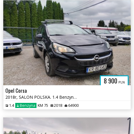
8 900
PLN
Opel Corsa
2018r, SALON POLSKA. 1.4 Benzyna. Uszkodzony lewy bok. Jeździ.
1.4
Benzyna
KM 75
2018
64900