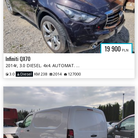
19 900
PLN
Infiniti QX70
2014r, 3.0 DIESEL. 4x4. AUTOMAT. Uszkodzony lewy przód.
3.0
Diesel
KM 238
2014
127000
PADKOWE.C