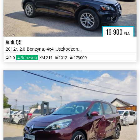
16 900
PLN
Audi Q5
2012r. 2.0 Benzyna. 4x4. Uszkodzony przód i przetarty lewy bok. Jeździ
2.0
Benzyna
KM 211
2012
175000