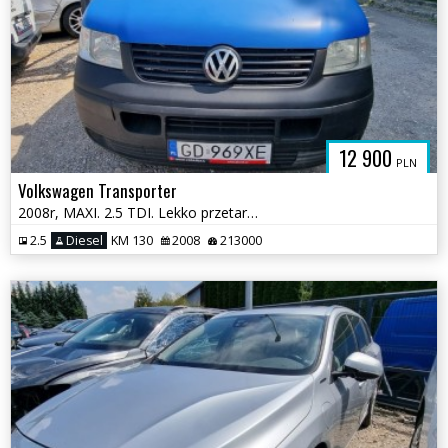
12 900
PLN
Volkswagen Transporter
2008r, MAXI. 2.5 TDI. Lekko przetarty lewy bok. Jeździ.
2.5
Diesel
KM 130
2008
213000