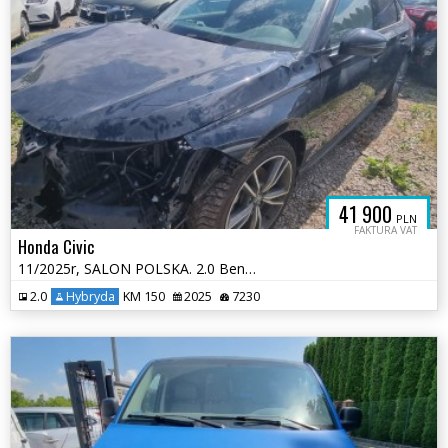
41 900
PLN
FAKTURA VAT
Honda Civic
11/2025r, SALON POLSKA. 2.0 Benzyna HYBRID. Uszkodzony przód. VAT 23.
2.0
Hybryda
KM 150
2025
7230