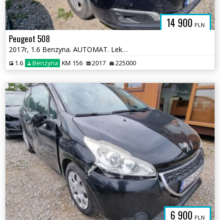
14 900
PLN
Peugeot 508
2017r, 1.6 Benzyna. AUTOMAT. Lekko przetarty lewy bok. Jeździ.
1.6
Benzyna
KM 156
2017
225000
6 900
PLN