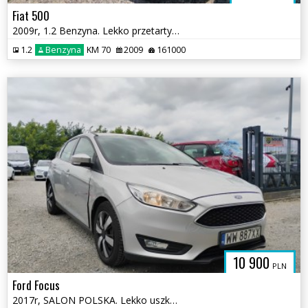
Fiat 500
2009r, 1.2 Benzyna. Lekko przetarty lewy bok. Jeździ.
1.2
Benzyna
KM 70
2009
161000
10 900
PLN
Ford Focus
2017r, SALON POLSKA. Lekko uszkodzone boki. Jeździ.