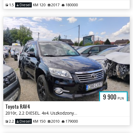
1.5
Diesel
KM 120
2017
180000
9 900
PLN
Toyota RAV4
2010r, 2.2 DIESEL. 4x4. Uszkodzony lewy bok. Jeździ
2.2
Diesel
KM 150
2010
179000