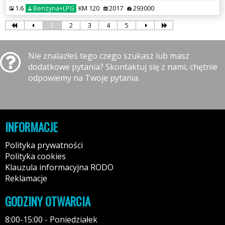
1.6
Benzyna+LPG
KM 120
2017
293000
1
2
3
4
5
Nie znalazłeś tego czego szukasz lub masz
dodatkowe pytania? Skontaktuj się z nami, chętnie
odpowiemy na Twoje pytania.
INFORMACJE
Polityka prywatności
Polityka cookies
Klauzula informacyjna RODO
Reklamacje
GODZINY OTWARCIA
8:00-15:00 - Poniedziałek