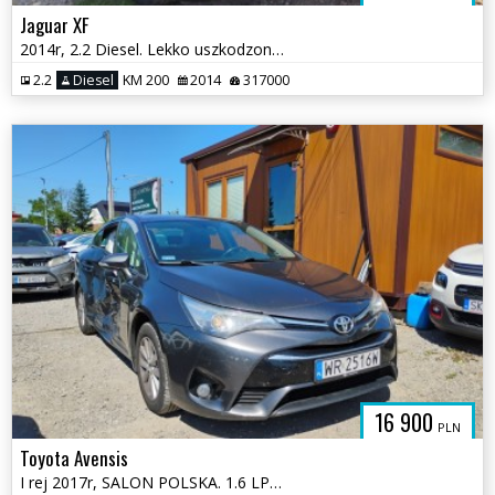
Jaguar XF
2014r, 2.2 Diesel. Lekko uszkodzony przód.
2.2
Diesel
KM 200
2014
317000
16 900
PLN
Toyota Avensis
I rej 2017r, SALON POLSKA. 1.6 LPG. Uszkodzony prawy bok. Jeździ.