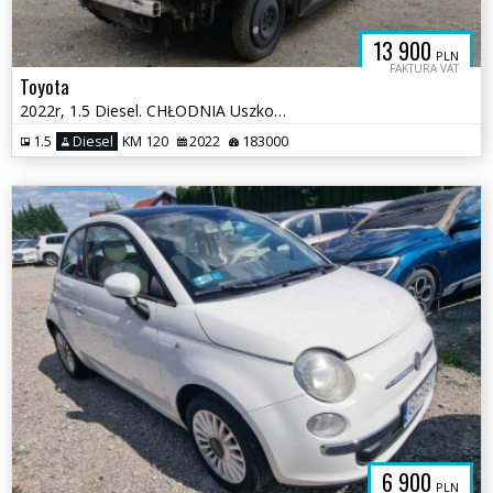
13 900
PLN
FAKTURA VAT
Toyota
2022r, 1.5 Diesel. CHŁODNIA Uszkodzony przód i prawy bok. Pali. VAT 23
1.5
Diesel
KM 120
2022
183000
6 900
PLN