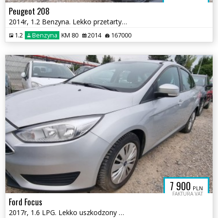
Peugeot 208
2014r, 1.2 Benzyna. Lekko przetarty prawy bok. Jeździ.
1.2
Benzyna
KM 80
2014
167000
7 900
PLN
FAKTURA VAT
Ford Focus
2017r, 1.6 LPG. Lekko uszkodzony prawy przód. Jeździ. VAT 23%