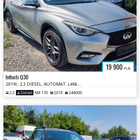
19 900
PLN
Infiniti Q30
2019r, 2.2 DIESEL. AUTOMAT. Lekko uszkodzony lewy tył. Jeździ .
2.2
Diesel
KM 170
2019
244000