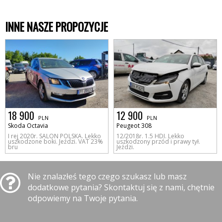
INNE NASZE PROPOZYCJE
18 900
12 900
PLN
PLN
Skoda Octavia
Peugeot 308
I rej 2020r. SALON POLSKA. Lekko
12/2018r. 1.5 HDI. Lekko
uszkodzone boki. Jeździ. VAT 23%
uszkodzony przód i prawy tył.
bru
Jeździ.
Nie znalazłeś tego czego szukasz lub masz
dodatkowe pytania? Skontaktuj się z nami, chętnie
odpowiemy na Twoje pytania.