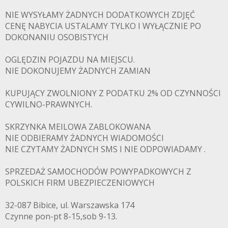
NIE WYSYŁAMY ŻADNYCH DODATKOWYCH ZDJĘĆ
CENĘ NABYCIA USTALAMY TYLKO I WYŁĄCZNIE PO
DOKONANIU OSOBISTYCH
OGLĘDZIN POJAZDU NA MIEJSCU.
NIE DOKONUJEMY ŻADNYCH ZAMIAN
KUPUJĄCY ZWOLNIONY Z PODATKU 2% OD CZYNNOŚCI
CYWILNO-PRAWNYCH.
SKRZYNKA MEILOWA ZABLOKOWANA
NIE ODBIERAMY ŻADNYCH WIADOMOŚCI
PADKOWE.C
NIE CZYTAMY ŻADNYCH SMS I NIE ODPOWIADAMY .
SPRZEDAŻ SAMOCHODÓW POWYPADKOWYCH Z
POLSKICH FIRM UBEZPIECZENIOWYCH
32-087 Bibice, ul. Warszawska 174
Czynne pon-pt 8-15,sob 9-13.