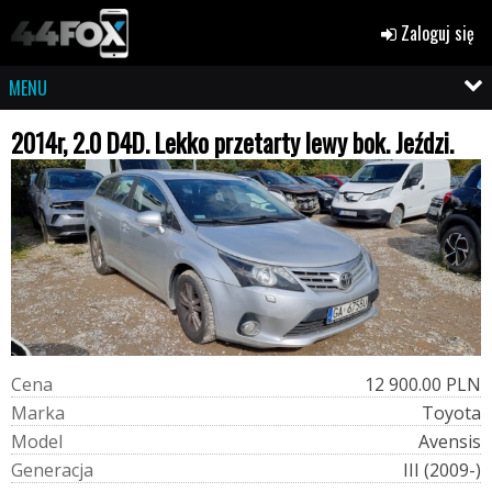
Zaloguj się
MENU
2014r, 2.0 D4D. Lekko przetarty lewy bok. Jeździ.
C
e
n
a
12 900.00 PLN
M
a
r
k
a
Toyota
M
o
d
e
l
Avensis
G
e
n
e
r
a
c
j
a
III (2009-)