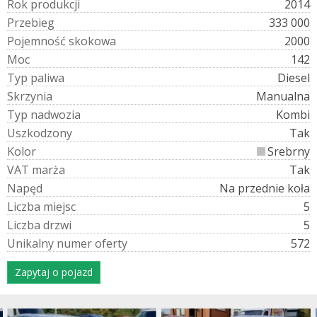
R
o
k
p
r
o
d
u
k
c
j
i
2014
P
r
z
e
b
i
e
g
333 000
P
o
j
e
m
n
o
ś
ć
s
k
o
k
o
w
a
2000
M
o
c
142
T
y
p
p
a
l
i
w
a
Diesel
S
k
r
z
y
n
i
a
Manualna
T
y
p
n
a
d
w
o
z
i
a
Kombi
U
s
z
k
o
d
z
o
n
y
Tak
K
o
l
o
r
Srebrny
V
A
T
m
a
r
ż
a
Tak
N
a
p
ę
d
Na przednie koła
L
i
c
z
b
a
m
i
e
j
s
c
5
L
i
c
z
b
a
d
r
z
w
i
5
U
n
i
k
a
l
n
y
n
u
m
e
r
o
f
e
r
t
y
572
Zapytaj o pojazd