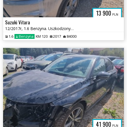
13 900
PLN
Suzuki Vitara
12/2017r, 1.6 Benzyna. Uszkodzony prawy przód .
1.6
Benzyna
KM 120
2017
84000
41 900
PLN