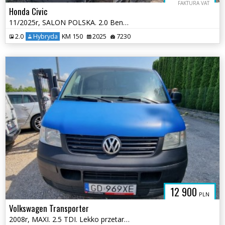
FAKTURA VAT
Honda Civic
11/2025r, SALON POLSKA. 2.0 Benzyna HYBRID. Uszkodzony przód. VAT 23.
2.0
Hybryda
KM 150
2025
7230
12 900
PLN
Volkswagen Transporter
2008r, MAXI. 2.5 TDI. Lekko przetarty lewy bok. Jeździ.