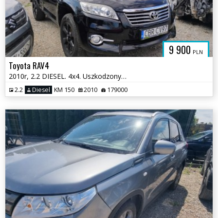
9 900
PLN
Toyota RAV4
2010r, 2.2 DIESEL. 4x4. Uszkodzony lewy bok. Jeździ
2.2
Diesel
KM 150
2010
179000