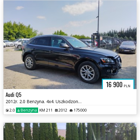
16 900
PLN
Audi Q5
2012r. 2.0 Benzyna. 4x4. Uszkodzony przód i przetarty lewy bok. Jeździ
2.0
Benzyna
KM 211
2012
175000