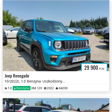
29 900
PLN
Jeep Renegade
10/2022r, 1.0 Benzyna. Uszkodzony lewy bok. Pali.
1.0
Benzyna
KM 120
2022
64200