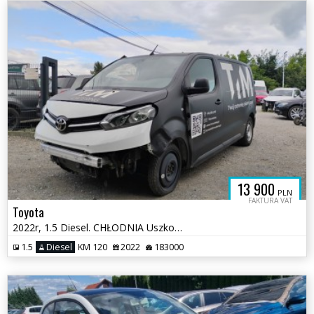
13 900
PLN
FAKTURA VAT
Toyota
2022r, 1.5 Diesel. CHŁODNIA Uszkodzony przód i prawy bok. Pali. VAT 23
1.5
Diesel
KM 120
2022
183000