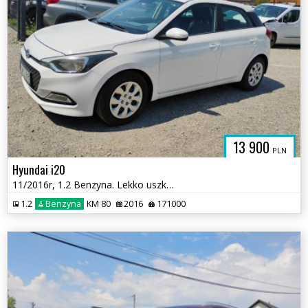
13 900
PLN
Hyundai i20
11/2016r, 1.2 Benzyna. Lekko uszkodzony prawy bok. Jeździ.
1.2
Benzyna
KM 80
2016
171000