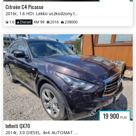
Citroën C4 Picasso
2016r, 1.6 HDI. Lekko uszkodzony tył i przód. Jeździ.
1.6
Diesel
KM 99
2016
238000
19 900
PLN
Infiniti QX70
2014r, 3.0 DIESEL. 4x4. AUTOMAT. Uszkodzony lewy przód.