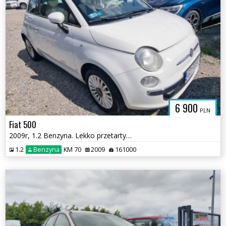
6 900
PLN
Fiat 500
2009r, 1.2 Benzyna. Lekko przetarty lewy bok. Jeździ.
1.2
Benzyna
KM 70
2009
161000