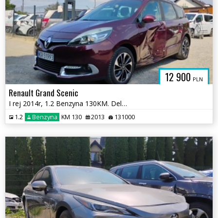
12 900
PLN
Renault Grand Scenic
I rej 2014r, 1.2 Benzyna 130KM. Delikatnie uszkodzone lewe drzwi.Jeźdz
1.2
Benzyna
KM 130
2013
131000