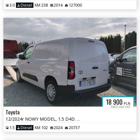
3.0
Diesel
KM 238
2014
127000
18 900
PLN
FAKTURA VAT
Toyota
12/2024r NOWY MODEL, 1.5 D4D. LONG. Uszkodzony przód. Pali. VAT 23%
1.5
Diesel
KM 102
2024
20737