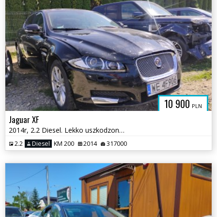
10 900
PLN
Jaguar XF
2014r, 2.2 Diesel. Lekko uszkodzony przód.
2.2
Diesel
KM 200
2014
317000