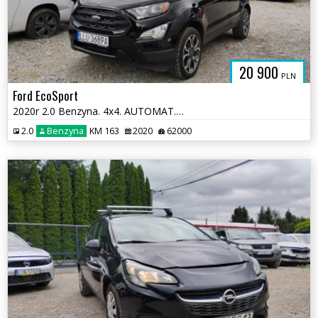
20 900
PLN
Ford EcoSport
2020r 2.0 Benzyna. 4x4. AUTOMAT. Lekko uszkodzony prawy bok. Jeździ.
2.0
Benzyna
KM 163
2020
62000