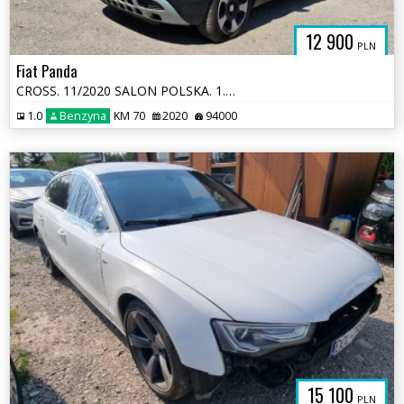
12 900
PLN
Fiat Panda
CROSS. 11/2020 SALON POLSKA. 1.0 HYBRID. Uszkodzony bok. Jeździ.
1.0
Benzyna
KM 70
2020
94000
15 100
PLN