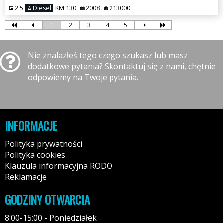
2.5
Diesel
KM 130
2008
213000
1
2
3
4
5
Nie znalazłeś tego czego szukasz lub masz
dodatkowe pytania? Skontaktuj się z nami, chętnie
odpowiemy na Twoje pytania.
INFORMACJE
Polityka prywatności
Polityka cookies
Klauzula informacyjna RODO
Reklamacje
GODZINY OTWARCIA
8:00-15:00 - Poniedziałek