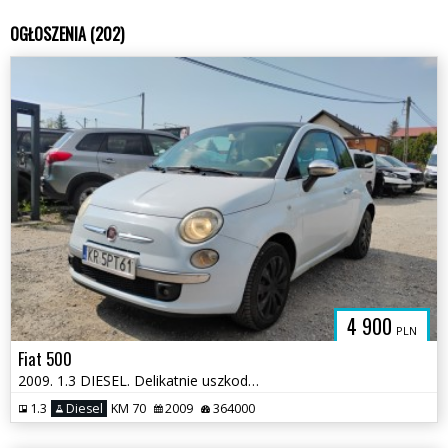
OGŁOSZENIA (202)
4 900
PLN
Fiat 500
2009. 1.3 DIESEL. Delikatnie uszkodzony tył. Jeździ
1.3
Diesel
KM 70
2009
364000