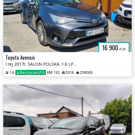
16 900
PLN
Toyota Avensis
I rej 2017r, SALON POLSKA. 1.6 LPG. Uszkodzony prawy bok. Jeździ.
1.6
Benzyna+LPG
KM 132
2016
258000
PADKOWE.C