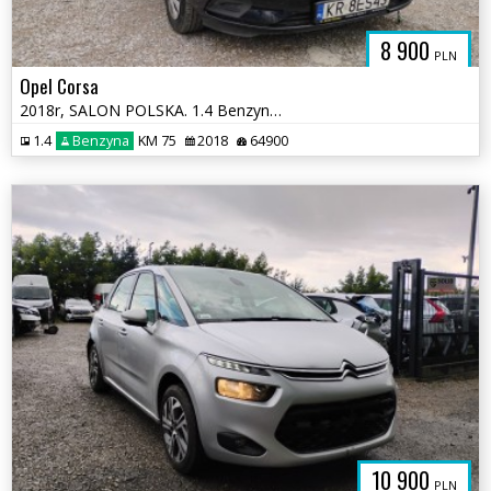
8 900
PLN
Opel Corsa
2018r, SALON POLSKA. 1.4 Benzyna. Uszkodzony lewy bok. Jeździ.
1.4
Benzyna
KM 75
2018
64900
10 900
PLN