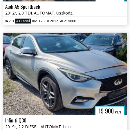
Audi A5 Sportback
2012r, 2.0 TDI. AUTOMAT. Uszkodzony lewy przód. Poobijany. Jeździ.
2.0
Diesel
KM 170
2012
219000
19 900
PLN
Infiniti Q30
2019r, 2.2 DIESEL. AUTOMAT. Lekko uszkodzony lewy tył. Jeździ .