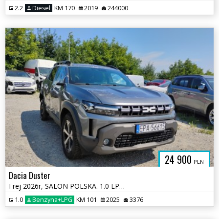
2.2
Diesel
KM 170
2019
244000
24 900
PLN
Dacia Duster
I rej 2026r, SALON POLSKA. 1.0 LPG. Uszkodzony. Poobijany.
1.0
Benzyna+LPG
KM 101
2025
3376