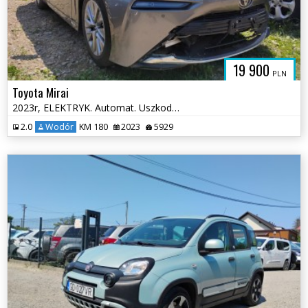
19 900
PLN
Toyota Mirai
2023r, ELEKTRYK. Automat. Uszkodzony tył.
2.0
Wodór
KM 180
2023
5929