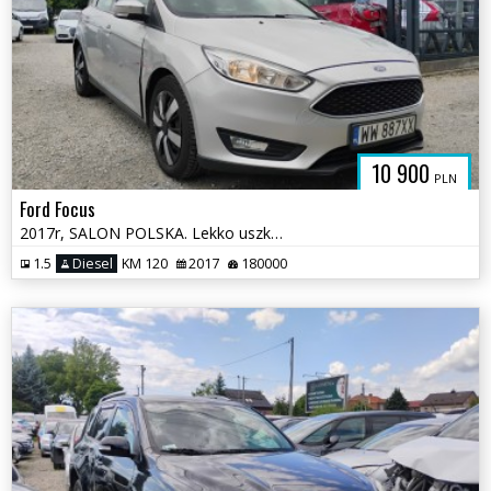
10 900
PLN
Ford Focus
2017r, SALON POLSKA. Lekko uszkodzone boki. Jeździ.
1.5
Diesel
KM 120
2017
180000