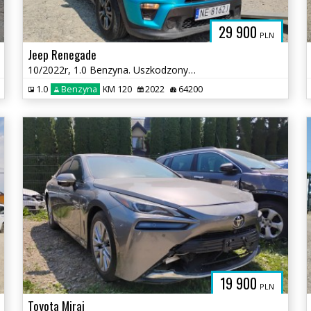
29 900
PLN
Jeep Renegade
10/2022r, 1.0 Benzyna. Uszkodzony lewy bok. Pali.
1.0
Benzyna
KM 120
2022
64200
19 900
PLN
Toyota Mirai