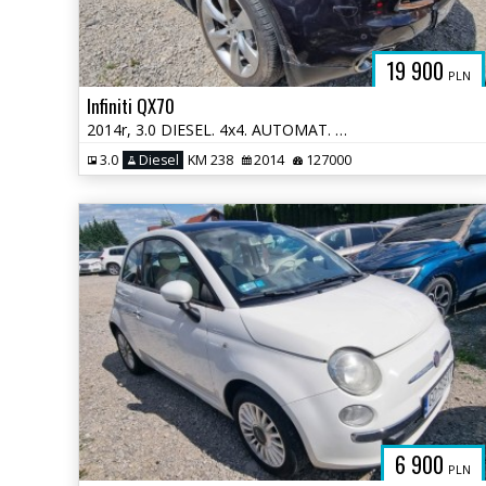
19 900
PLN
Infiniti QX70
2014r, 3.0 DIESEL. 4x4. AUTOMAT. Uszkodzony lewy przód.
3.0
Diesel
KM 238
2014
127000
6 900
PLN