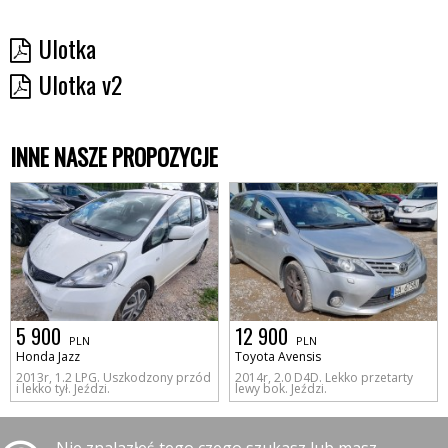
Ulotka
Ulotka v2
INNE NASZE PROPOZYCJE
5 900
12 900
PLN
PLN
Honda Jazz
Toyota Avensis
2013r, 1.2 LPG. Uszkodzony przód
2014r, 2.0 D4D. Lekko przetarty
i lekko tył. Jeździ.
lewy bok. Jeździ.
Nie znalazłeś tego czego szukasz lub masz