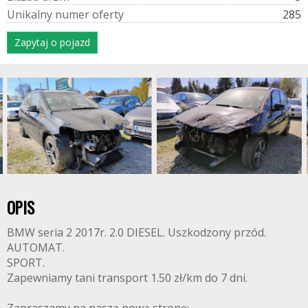
U
n
i
k
a
l
n
y
n
u
m
e
r
o
f
e
r
t
y
285
Zapytaj o pojazd
OPIS
BMW seria 2 2017r. 2.0 DIESEL. Uszkodzony przód.
AUTOMAT.
SPORT.
Zapewniamy tani transport 1.50 zł/km do 7 dni.
Zapraszamy na naszą nową stronę: