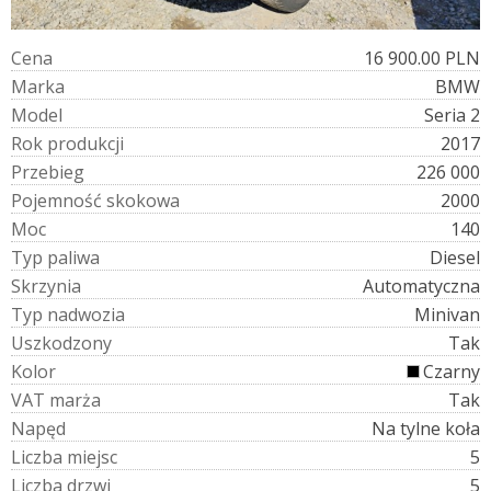
C
e
n
a
16 900.00 PLN
M
a
r
k
a
BMW
M
o
d
e
l
Seria 2
R
o
k
p
r
o
d
u
k
c
j
i
2017
P
r
z
e
b
i
e
g
226 000
P
o
j
e
m
n
o
ś
ć
s
k
o
k
o
w
a
2000
M
o
c
140
T
y
p
p
a
l
i
w
a
Diesel
S
k
r
z
y
n
i
a
Automatyczna
T
y
p
n
a
d
w
o
z
i
a
Minivan
U
s
z
k
o
d
z
o
n
y
Tak
K
o
l
o
r
Czarny
V
A
T
m
a
r
ż
a
Tak
N
a
p
ę
d
Na tylne koła
L
i
c
z
b
a
m
i
e
j
s
c
5
L
i
c
z
b
a
d
r
z
w
i
5